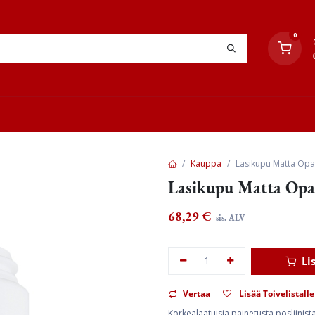
0
YHTEYSTIEDOT
TYÖOHJEET
JÄLLEENMYYJÄT
Kauppa
Lasikupu Matta Op
Lasikupu Matta Op
68,29
€
sis. ALV
Li
Vertaa
Lisää Toivelistalle
Korkealaatuisia painetusta posliinis