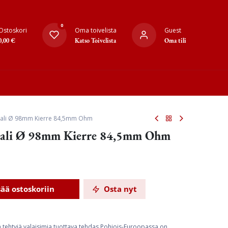
0
Ostoskori
Oma toivelista
Guest
0,00
€
Katso Toivelista
Oma tili
aali Ø 98mm Kierre 84,5mm Ohm
aali Ø 98mm Kierre 84,5mm Ohm
sää ostoskoriin
Osta nyt
ta tehtyjä valaisimia tuottava tehdas Pohjois-Euroopassa on