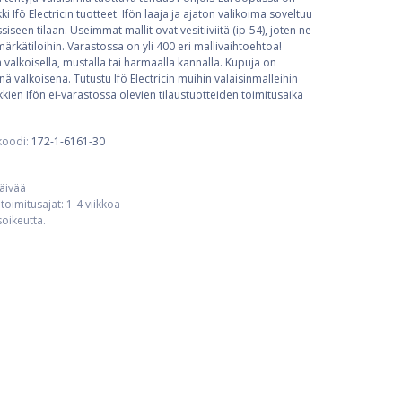
ki Ifö Electricin tuotteet. Ifön laaja ja ajaton valikoima soveltuu
iseen tilaan. Useimmat mallit ovat vesitiiviitä (ip-54), joten ne
rkätiloihin. Varastossa on yli 400 eri mallivaihtoehtoa!
a valkoisella, mustalla tai harmaalla kannalla. Kupuja on
nä valkoisena. Tutustu Ifö Electricin muihin valaisinmalleihin
kien Ifön ei-varastossa olevien tilaustuotteiden toimitusaika
koodi:
172-1-6161-30
päivää
toimitusajat: 1-4 viikkoa
usoikeutta.