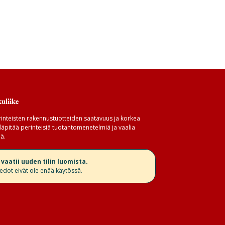
uliike
inteisten rakennustuotteiden saatavuus ja korkea
äpitää perinteisiä tuotantomenetelmiä ja vaalia
ä.
aatii uuden tilin luomista.
iedot eivät ole enää käytössä.