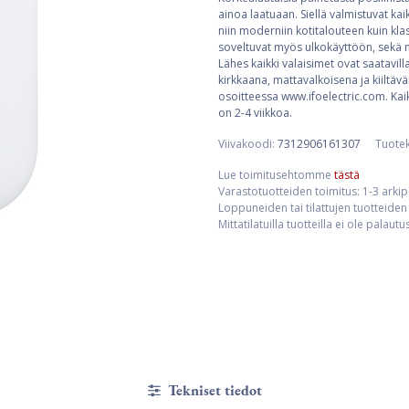
ainoa laatuaan. Siellä valmistuvat kaik
niin moderniin kotitalouteen kuin klass
soveltuvat myös ulkokäyttöön, sekä mä
Lähes kaikki valaisimet ovat saatavill
kirkkaana, mattavalkoisena ja kiiltävä
osoitteessa www.ifoelectric.com. Kaik
on 2-4 viikkoa.
Viivakoodi:
7312906161307
Tuote
Lue toimitusehtomme
tästä
Varastotuotteiden toimitus: 1-3 arki
Loppuneiden tai tilattujen tuotteiden 
Mittatilatuilla tuotteilla ei ole palaut
Tekniset tiedot