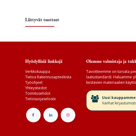
Liittyvät tuotteet
Hyödyllisiä linkkejä
Olemme valmistaja ja tukk
Verkkokauppa
Tavoitteemme on turvata per
Tietoa Rakennusapteekista
laatustandardi. Haluamme yll
Työohjeet
kestävien materiaalien käyttö
Yhteystiedot
Toimitusehdot
​Uusi kauppamme v
Tietosuojaseloste
Vanhat kirjautumist