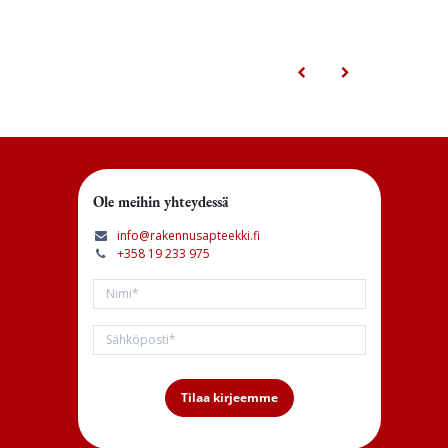
Ole meihin yhteydessä
info@rakennusapteekki.fi
+358 19 233 975
Tilaa kirjeemme