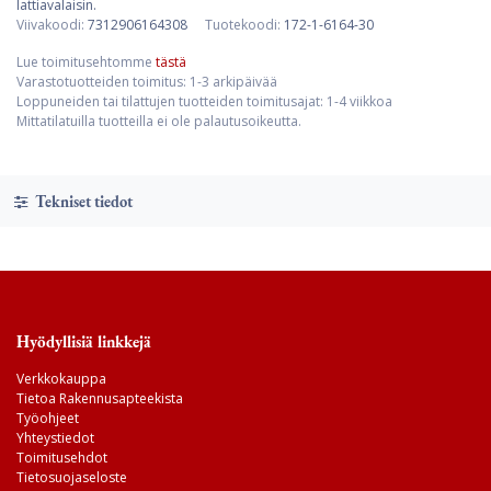
lattiavalaisin.
Viivakoodi:
7312906164308
Tuotekoodi:
172-1-6164-30
Lue toimitusehtomme
tästä
Varastotuotteiden toimitus: 1-3 arkipäivää
Loppuneiden tai tilattujen tuotteiden toimitusajat: 1-4 viikkoa
Mittatilatuilla tuotteilla ei ole palautusoikeutta.
Tekniset tiedot
Hyödyllisiä linkkejä
Verkkokauppa
Tietoa Rakennusapteekista
Työohjeet
Yhteystiedot
Toimitusehdot
Tietosuojaseloste