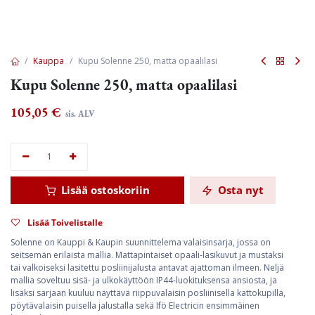
Kauppa
Kupu Solenne 250, matta opaalilasi
Kupu Solenne 250, matta opaalilasi
105,05
€
sis. ALV
Lisää ostoskoriin
Osta nyt
Lisää Toivelistalle
Solenne on Kauppi & Kaupin suunnittelema valaisinsarja, jossa on
seitsemän erilaista mallia. Mattapintaiset opaali-lasikuvut ja mustaksi
tai valkoiseksi lasitettu posliinijalusta antavat ajattoman ilmeen. Neljä
mallia soveltuu sisä- ja ulkokäyttöön IP44-luokituksensa ansiosta, ja
lisäksi sarjaan kuuluu näyttävä riippuvalaisin posliinisella kattokupilla,
pöytävalaisin puisella jalustalla sekä Ifö Electricin ensimmäinen