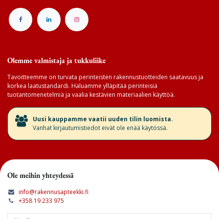
Olemme valmistaja ja tukkuliike
Tavoitteemme on turvata perinteisten rakennustuotteiden saatavuus ja
korkea laatustandardi. Haluamme ylläpitää perinteisiä
tuotantomenetelmiä ja vaalia kestävien materiaalien käyttöä.
​Uusi kauppamme vaatii uuden tilin luomista.
Vanhat kirjautumistiedot eivät ole enää käytössä.
Ole meihin yhteydessä
info@rakennusapteekki.fi
+358 19 233 975