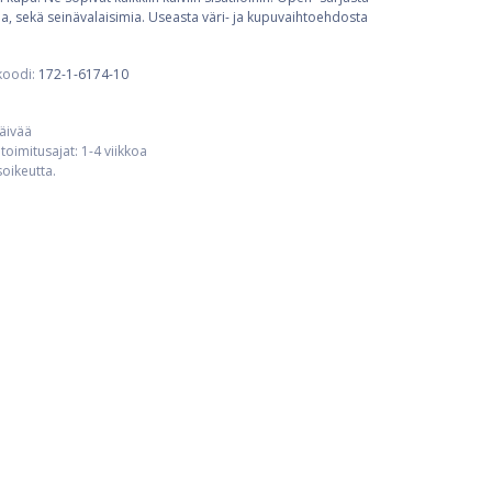
mia, sekä seinävalaisimia. Useasta väri- ja kupuvaihtoehdosta
koodi:
172-1-6174-10
päivää
toimitusajat: 1-4 viikkoa
usoikeutta.