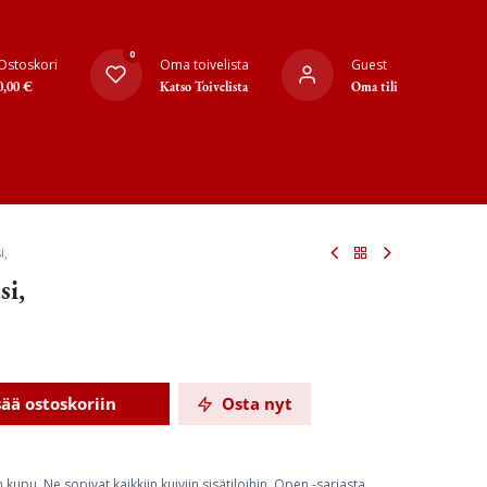
0
Ostoskori
Oma toivelista
Guest
0,00
€
Katso Toivelista
Oma tili
i,
si,
sää ostoskoriin
Osta nyt
kupu. Ne sopivat kaikkiin kuiviin sisätiloihin. Open -sarjasta