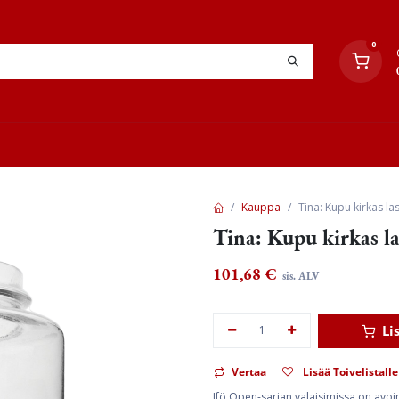
0
YHTEYSTIEDOT
TYÖOHJEET
JÄLLEENMYYJÄT
Kauppa
Tina: Kupu kirkas las
Tina: Kupu kirkas la
101,68
€
sis. ALV
Li
Vertaa
Lisää Toivelistalle
Ifö Open-sarjan valaisimissa on avoin 