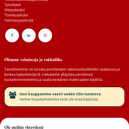
Työohjeet
Yhteystiedot
Toimitusehdot
Tietosuojaseloste
Olemme valmistaja ja tukkuliike
Tavoitteemme on turvata perinteisten rakennustuotteiden saatavuus ja
korkea laatustandardi. Haluamme ylläpitää perinteisiä
tuotantomenetelmiä ja vaalia kestävien materiaalien käyttöä.
​Uusi kauppamme vaatii uuden tilin luomista.
Vanhat kirjautumistiedot eivät ole enää käytössä.
Ole meihin yhteydessä