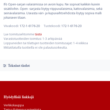
Ifö Open-sarjan valaisimissa on avoin kupu. Ne sopivat kaikkiin kuiviin
sisätiloihin. Open -sarjasta löytyy riippuvalaisimia, kattovalaisimia, sekä
seinävalaisimia. Useasta väri- ja kupuvaihtoehdosta löytyy sopiva malli
jokaiseen tilaan.
Viivakoodi:
172-1-6176-20
Tuotekoodi:
172-1-6176-20
Lue toimitusehtomme
tästä
Varastotuotteiden toimitus: 1-3 arkipäivää
Loppuneiden tai tilattujen tuotteiden toimitusajat: 1-4 viikkoa
Mittatilatuilla tuotteilla ei ole palautusoikeutta.
Tekniset tiedot
Hyödyllisiä linkkejä
Verkkokauppa
Tietoa Rakennusapteekista