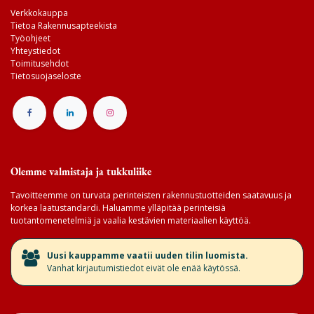
Verkkokauppa
Tietoa Rakennusapteekista
Työohjeet
Yhteystiedot
Toimitusehdot
Tietosuojaseloste
Olemme valmistaja ja tukkuliike
Tavoitteemme on turvata perinteisten rakennustuotteiden saatavuus ja
korkea laatustandardi. Haluamme ylläpitää perinteisiä
tuotantomenetelmiä ja vaalia kestävien materiaalien käyttöä.
​Uusi kauppamme vaatii uuden tilin luomista.
Vanhat kirjautumistiedot eivät ole enää käytössä.