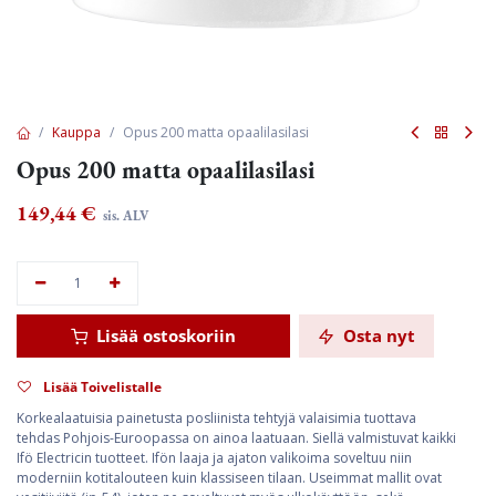
Kauppa
Opus 200 matta opaalilasilasi
Opus 200 matta opaalilasilasi
149,44
€
sis. ALV
Lisää ostoskoriin
Osta nyt
Lisää Toivelistalle
Korkealaatuisia painetusta posliinista tehtyjä valaisimia tuottava
tehdas Pohjois-Euroopassa on ainoa laatuaan. Siellä valmistuvat kaikki
Ifö Electricin tuotteet. Ifön laaja ja ajaton valikoima soveltuu niin
moderniin kotitalouteen kuin klassiseen tilaan. Useimmat mallit ovat