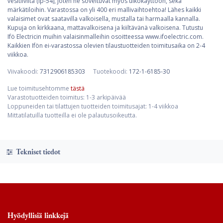
vesitiiviitä (ip-54), joten ne soveltuvat myös ulkokäyttöön, sekä
märkätiloihin. Varastossa on yli 400 eri mallivaihtoehtoa! Lähes kaikki
valaisimet ovat saatavilla valkoisella, mustalla tai harmaalla kannalla.
Kupuja on kirkkaana, mattavalkoisena ja kiiltävänä valkoisena. Tutustu
Ifö Electricin muihin valaisinmalleihin osoitteessa www.ifoelectric.com.
Kaikkien Ifön ei-varastossa olevien tilaustuotteiden toimitusaika on 2-4
viikkoa.
Viivakoodi:
7312906185303
Tuotekoodi:
172-1-6185-30
Lue toimitusehtomme
tästä
Varastotuotteiden toimitus: 1-3 arkipäivää
Loppuneiden tai tilattujen tuotteiden toimitusajat: 1-4 viikkoa
Mittatilatuilla tuotteilla ei ole palautusoikeutta.
Tekniset tiedot
Hyödyllisiä linkkejä