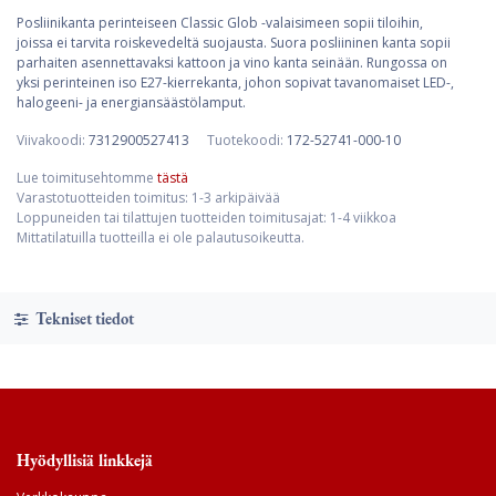
Posliinikanta perinteiseen Classic Glob -valaisimeen sopii tiloihin,
joissa ei tarvita roiskevedeltä suojausta. Suora posliininen kanta sopii
parhaiten asennettavaksi kattoon ja vino kanta seinään. Rungossa on
yksi perinteinen iso E27-kierrekanta, johon sopivat tavanomaiset LED-,
halogeeni- ja energiansäästölamput.
Viivakoodi:
7312900527413
Tuotekoodi:
172-52741-000-10
Lue toimitusehtomme
tästä
Varastotuotteiden toimitus: 1-3 arkipäivää
Loppuneiden tai tilattujen tuotteiden toimitusajat: 1-4 viikkoa
Mittatilatuilla tuotteilla ei ole palautusoikeutta.
Tekniset tiedot
Hyödyllisiä linkkejä