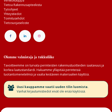
Verkkokauppa
Tietoa Rakennusapteekista
Työohjeet
Yhteystiedot
Toimitusehdot
Tietosuojaseloste
Olemme valmistaja ja tukkuliike
Tavoitteemme on turvata perinteisten rakennustuotteiden saatavuus ja
korkea laatustandardi. Haluamme ylläpitää perinteisiä
tuotantomenetelmiä ja vaalia kestävien materiaalien käyttöä.
​Uusi kauppamme vaatii uuden tilin luomista.
Vanhat kirjautumistiedot eivät ole enää käytössä.