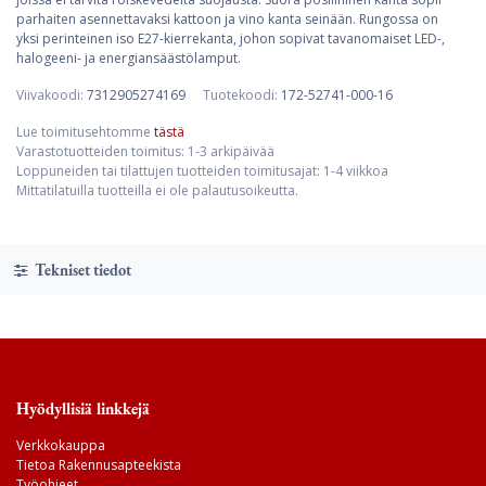
parhaiten asennettavaksi kattoon ja vino kanta seinään. Rungossa on
yksi perinteinen iso E27-kierrekanta, johon sopivat tavanomaiset LED-,
halogeeni- ja energiansäästölamput.
Viivakoodi:
7312905274169
Tuotekoodi:
172-52741-000-16
Lue toimitusehtomme
tästä
Varastotuotteiden toimitus: 1-3 arkipäivää
Loppuneiden tai tilattujen tuotteiden toimitusajat: 1-4 viikkoa
Mittatilatuilla tuotteilla ei ole palautusoikeutta.
Tekniset tiedot
Hyödyllisiä linkkejä
Verkkokauppa
Tietoa Rakennusapteekista
Työohjeet