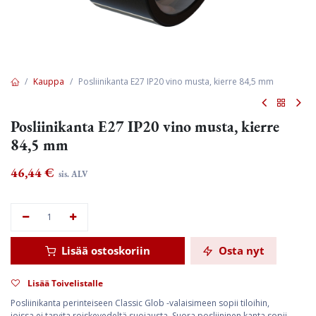
Kauppa
Posliinikanta E27 IP20 vino musta, kierre 84,5 mm
Posliinikanta E27 IP20 vino musta, kierre
84,5 mm
46,44
€
sis. ALV
Lisää ostoskoriin
Osta nyt
Lisää Toivelistalle
Posliinikanta perinteiseen Classic Glob -valaisimeen sopii tiloihin,
joissa ei tarvita roiskevedeltä suojausta. Suora posliininen kanta sopii