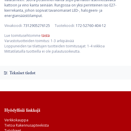
kattoon ja vino kanta seinään. Rungossa on yksi perinteinen iso E27-
kierrekanta, johon sopivat tavanomaiset LED-, halogeeni- ja
energiansäästölamput.
Viivakoodi:
7312905276125
Tuotekoodi:
172-52760-404-12
Lue toimitusehtomme
tästä
Varastotuotteiden toimitus: 1-3 arkipäivää
Loppuneiden tai tilattujen tuotteiden toimitusajat: 1-4 viikkoa
Mittatilatuilla tuotteilla ei ole palautusoikeutta.
Tekniset tiedot
Hyödyllisiä linkkejä
Verkkokauppa
Tietoa Rakennusapteekista
Työohjeet