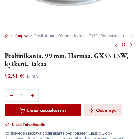
Kauppa
Posliinikanta, 99 mm. Harmaa, GX53 13W, kytkent„ takaa
Posliinikanta, 99 mm. Harmaa, GX53 13W,
kytkent„ takaa
92,51
€
sis. ALV
Lisää ostoskoriin
Osta nyt
Lisää Toivelistalle
Roiskeveden kestävä posliinikanta perinteiseen Classic Glob -
valaisimeen. Suora posliininen kanta sopii parhaiten asennettavaksi