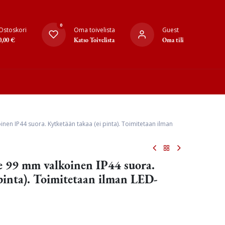
0
Ostoskori
Oma toivelista
Guest
0,00
€
Katso Toivelista
Oma tili
nen IP44 suora. Kytketään takaa (ei pinta). Toimitetaan ilman
 99 mm valkoinen IP44 suora.
 pinta). Toimitetaan ilman LED-