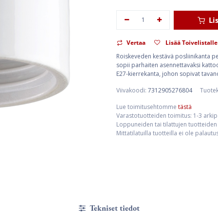
Li
Vertaa
Lisää Toivelistalle
Roiskeveden kestävä posliinikanta pe
sopii parhaiten asennettavaksi katto
E27-kierrekanta, johon sopivat tavan
Viivakoodi:
7312905276804
Tuote
Lue toimitusehtomme
tästä
Varastotuotteiden toimitus: 1-3 arki
Loppuneiden tai tilattujen tuotteiden 
Mittatilatuilla tuotteilla ei ole palaut
Tekniset tiedot