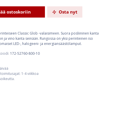
sää ostoskoriin
Osta nyt
rinteiseen Classic Glob -valaisimeen. Suora posliininen kanta
on ja vino kanta seinään. Rungossa on yksi perinteinen iso
omaiset LED-, halogeeni- ja energiansäästölamput.
koodi:
172-52760-800-10
päivää
toimitusajat: 1-4 viikkoa
usoikeutta.