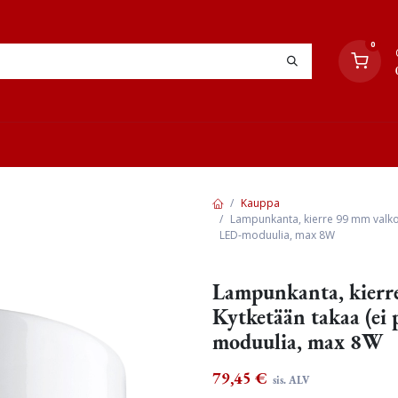
0
YHTEYSTIEDOT
TYÖOHJEET
JÄLLEENMYYJÄT
Kauppa
Lampunkanta, kierre 99 mm valkoi
LED-moduulia, max 8W
Lampunkanta, kierre
Kytketään takaa (ei
moduulia, max 8W
79,45
€
sis. ALV