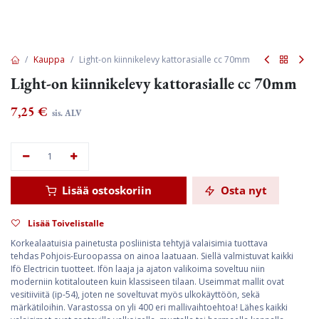
Kauppa
Light-on kiinnikelevy kattorasialle cc 70mm
Light-on kiinnikelevy kattorasialle cc 70mm
7,25
€
sis. ALV
Lisää ostoskoriin
Osta nyt
Lisää Toivelistalle
Korkealaatuisia painetusta posliinista tehtyjä valaisimia tuottava
tehdas Pohjois-Euroopassa on ainoa laatuaan. Siellä valmistuvat kaikki
Ifö Electricin tuotteet. Ifön laaja ja ajaton valikoima soveltuu niin
moderniin kotitalouteen kuin klassiseen tilaan. Useimmat mallit ovat
vesitiiviitä (ip-54), joten ne soveltuvat myös ulkokäyttöön, sekä
märkätiloihin. Varastossa on yli 400 eri mallivaihtoehtoa! Lähes kaikki