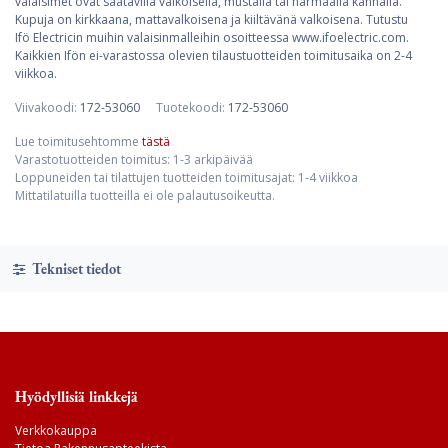
valaisimet ovat saatavilla valkoisella, mustalla tai harmaalla kannalla.
Kupuja on kirkkaana, mattavalkoisena ja kiiltävänä valkoisena. Tutustu
Ifö Electricin muihin valaisinmalleihin osoitteessa www.ifoelectric.com.
Kaikkien Ifön ei-varastossa olevien tilaustuotteiden toimitusaika on 2-4
viikkoa.
Viivakoodi:
172-53060
Tuotekoodi:
172-53060
Lue toimitusehtomme
tästä
Varastotuotteiden toimitus: 1-3 arkipäivää
Loppuneiden tai tilattujen tuotteiden toimitusajat: 1-4 viikkoa
Mittatilatuilla tuotteilla ei ole palautusoikeutta.
Tekniset tiedot
Hyödyllisiä linkkejä
Verkkokauppa