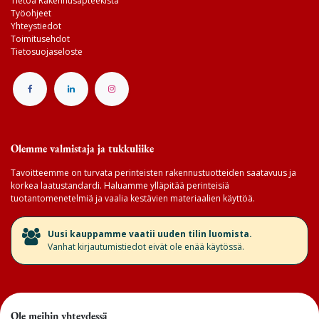
Tietoa Rakennusapteekista
Työohjeet
Yhteystiedot
Toimitusehdot
Tietosuojaseloste
Olemme valmistaja ja tukkuliike
Tavoitteemme on turvata perinteisten rakennustuotteiden saatavuus ja
korkea laatustandardi. Haluamme ylläpitää perinteisiä
tuotantomenetelmiä ja vaalia kestävien materiaalien käyttöä.
​Uusi kauppamme vaatii uuden tilin luomista.
Vanhat kirjautumistiedot eivät ole enää käytössä.
Ole meihin yhteydessä