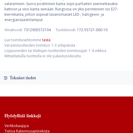
valaisimeen. Suora posliininen kanta sopii parhaiten asennettavaksi
kattoon ja vino kanta seinään. Rungossa on yksi perinteinen iso E27-
kierrekanta, johon sopivat tavanomaiset LED-, halogeeni- ja
energiansäästölamput.
Viivakoodi:
7312905572104
Tuotekoodi:
172-55721-000-10
Lue toimitusehtomme
tästä
Varastotuotteiden toimitus: 1-3 arkipäivää
Loppuneiden tai tilattujen tuotteiden toimitusajat: 1-4 viikkoa
Mittatilatuilla tuotteilla ei ole palautusoikeutta.
Tekniset tiedot
Hyödyllisiä linkkejä
Verkkokauppa
Tietoa Rakennusapteekista