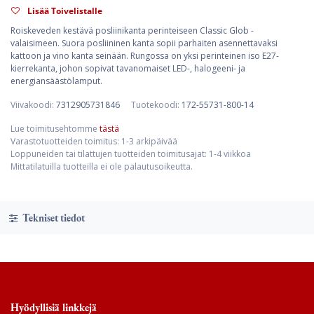
Lisää Toivelistalle
Roiskeveden kestävä posliinikanta perinteiseen Classic Glob -
valaisimeen. Suora posliininen kanta sopii parhaiten asennettavaksi
kattoon ja vino kanta seinään. Rungossa on yksi perinteinen iso E27-
kierrekanta, johon sopivat tavanomaiset LED-, halogeeni- ja
energiansäästölamput.
Viivakoodi:
7312905731846
Tuotekoodi:
172-55731-800-14
Lue toimitusehtomme
tästä
Varastotuotteiden toimitus: 1-3 arkipäivää
Loppuneiden tai tilattujen tuotteiden toimitusajat: 1-4 viikkoa
Mittatilatuilla tuotteilla ei ole palautusoikeutta.
Tekniset tiedot
Hyödyllisiä linkkejä