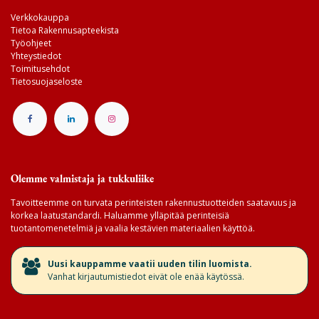
Verkkokauppa
Tietoa Rakennusapteekista
Työohjeet
Yhteystiedot
Toimitusehdot
Tietosuojaseloste
Olemme valmistaja ja tukkuliike
Tavoitteemme on turvata perinteisten rakennustuotteiden saatavuus ja
korkea laatustandardi. Haluamme ylläpitää perinteisiä
tuotantomenetelmiä ja vaalia kestävien materiaalien käyttöä.
​Uusi kauppamme vaatii uuden tilin luomista.
Vanhat kirjautumistiedot eivät ole enää käytössä.