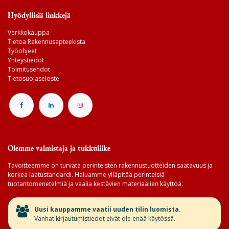
Hyödyllisiä linkkejä
Verkkokauppa
Tietoa Rakennusapteekista
Työohjeet
Yhteystiedot
Toimitusehdot
Tietosuojaseloste
Olemme valmistaja ja tukkuliike
Tavoitteemme on turvata perinteisten rakennustuotteiden saatavuus ja
korkea laatustandardi. Haluamme ylläpitää perinteisiä
tuotantomenetelmiä ja vaalia kestävien materiaalien käyttöä.
​Uusi kauppamme vaatii uuden tilin luomista.
Vanhat kirjautumistiedot eivät ole enää käytössä.