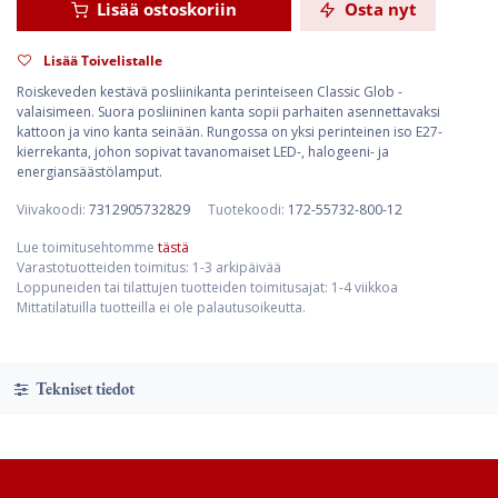
Lisää ostoskoriin
Osta nyt
Lisää Toivelistalle
Roiskeveden kestävä posliinikanta perinteiseen Classic Glob -
valaisimeen. Suora posliininen kanta sopii parhaiten asennettavaksi
kattoon ja vino kanta seinään. Rungossa on yksi perinteinen iso E27-
kierrekanta, johon sopivat tavanomaiset LED-, halogeeni- ja
energiansäästölamput.
Viivakoodi:
7312905732829
Tuotekoodi:
172-55732-800-12
Lue toimitusehtomme
tästä
Varastotuotteiden toimitus: 1-3 arkipäivää
Loppuneiden tai tilattujen tuotteiden toimitusajat: 1-4 viikkoa
Mittatilatuilla tuotteilla ei ole palautusoikeutta.
Tekniset tiedot