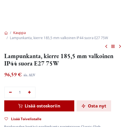
Kauppa
Lampunkanta, kierre 185,5 mm valkoinen IP44 suora E27 75W
Lampunkanta, kierre 185,5 mm valkoinen
IP44 suora E27 75W
96,59
€
sis. ALV
Lisää ostoskoriin
Osta nyt
Lisää Toivelistalle
Roiskeveden kestävä posliinikanta perinteiseen Classic Glob -