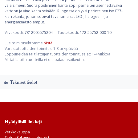
valaisimeen. Suora posliininen kanta sopii parhaiten asennettavaksi
kattoon ja vino kanta seinään. Rungossa on yksi perinteinen iso E27-
kierrekanta, johon sopivat tavanomaiset LED-, halogeeni- ja
energiansäästölamput.
Viivakoodi:
7312905575204
Tuotekoodi:
172-55752-000-10
Lue toimitusehtomme
tästä
Varastotuotteiden toimitus: 1-3 arkipäivää
Loppuneiden tai tilattujen tuotteiden toimitusajat: 1-4 viikkoa
Mittatilatuilla tuotteilla ei ole palautusoikeutta.
Tekniset tiedot
Hyödyllisiä linkkejä
Verkkokauppa
Tietoa Rakennusapteekista