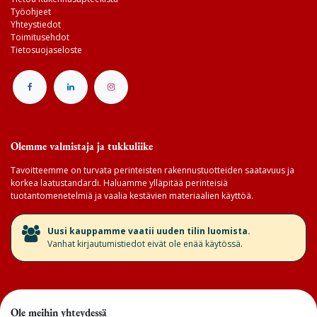
Työohjeet
Yhteystiedot
Toimitusehdot
Tietosuojaseloste
Olemme valmistaja ja tukkuliike
Tavoitteemme on turvata perinteisten rakennustuotteiden saatavuus ja
korkea laatustandardi. Haluamme ylläpitää perinteisiä
tuotantomenetelmiä ja vaalia kestävien materiaalien käyttöä.
​Uusi kauppamme vaatii uuden tilin luomista.
Vanhat kirjautumistiedot eivät ole enää käytössä.
Ole meihin yhteydessä