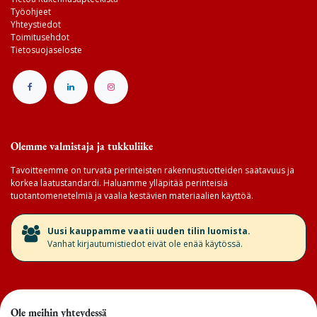
Työohjeet
Yhteystiedot
Toimitusehdot
Tietosuojaseloste
Olemme valmistaja ja tukkuliike
Tavoitteemme on turvata perinteisten rakennustuotteiden saatavuus ja
korkea laatustandardi. Haluamme ylläpitää perinteisiä
tuotantomenetelmiä ja vaalia kestävien materiaalien käyttöä.
​Uusi kauppamme vaatii uuden tilin luomista.
Vanhat kirjautumistiedot eivät ole enää käytössä.
Ole meihin yhteydessä