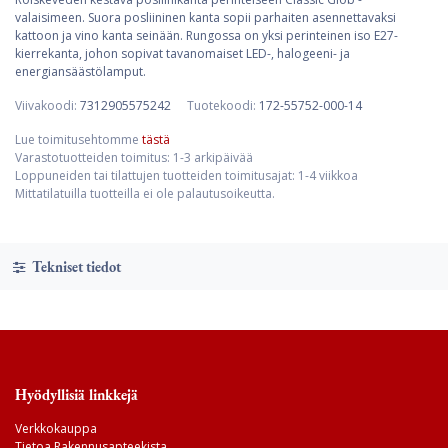
valaisimeen. Suora posliininen kanta sopii parhaiten asennettavaksi
kattoon ja vino kanta seinään. Rungossa on yksi perinteinen iso E27-
kierrekanta, johon sopivat tavanomaiset LED-, halogeeni- ja
energiansäästölamput.
Viivakoodi:
7312905575242
Tuotekoodi:
172-55752-000-14
Lue toimitusehtomme
tästä
Varastotuotteiden toimitus: 1-3 arkipäivää
Loppuneiden tai tilattujen tuotteiden toimitusajat: 1-4 viikkoa
Mittatilatuilla tuotteilla ei ole palautusoikeutta.
Tekniset tiedot
Hyödyllisiä linkkejä
Verkkokauppa
Tietoa Rakennusapteekista