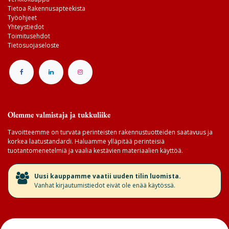
Tietoa Rakennusapteekista
Työohjeet
Yhteystiedot
Toimitusehdot
Tietosuojaseloste
Olemme valmistaja ja tukkuliike
Tavoitteemme on turvata perinteisten rakennustuotteiden saatavuus ja
korkea laatustandardi. Haluamme ylläpitää perinteisiä
tuotantomenetelmiä ja vaalia kestävien materiaalien käyttöä.
​Uusi kauppamme vaatii uuden tilin luomista.
Vanhat kirjautumistiedot eivät ole enää käytössä.