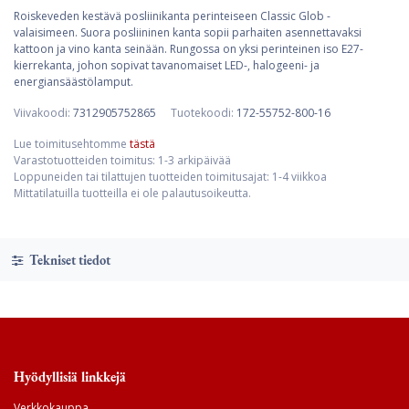
Roiskeveden kestävä posliinikanta perinteiseen Classic Glob -
valaisimeen. Suora posliininen kanta sopii parhaiten asennettavaksi
kattoon ja vino kanta seinään. Rungossa on yksi perinteinen iso E27-
kierrekanta, johon sopivat tavanomaiset LED-, halogeeni- ja
energiansäästölamput.
Viivakoodi:
7312905752865
Tuotekoodi:
172-55752-800-16
Lue toimitusehtomme
tästä
Varastotuotteiden toimitus: 1-3 arkipäivää
Loppuneiden tai tilattujen tuotteiden toimitusajat: 1-4 viikkoa
Mittatilatuilla tuotteilla ei ole palautusoikeutta.
Tekniset tiedot
Hyödyllisiä linkkejä
Verkkokauppa