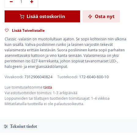
Lisää ostoskoriin
Osta nyt
Lisää Toivelistalle
Classic -valaisin on muotoilultaan ajaton. Se sopii kohteisiin niin ulkona
kuin sisällä. Vahva posliininen runko ja lasinen varjostin tekevät
valaisimesta erittäin kestävän. Suora posliininen kanta sopii parhaiten
asennettavaksi kattoon ja vino kanta seinään. Valaisimessa on yksi
perinteinen iso E27-kierrekanta, johon sopivat tavanomaiset LED-,
halogeeni- ja energiansäästölamput.
Viivakoodi:
7312906040824
Tuotekoodi:
172-6040-800-10
Lue toimitusehtomme
tästä
Varastotuotteiden toimitus: 1-3 arkipäivää
Loppuneiden tai tilattujen tuotteiden toimitusajat: 1-4 viikkoa
Mittatilatuilla tuotteilla ei ole palautusoikeutta.
Tekniset tiedot