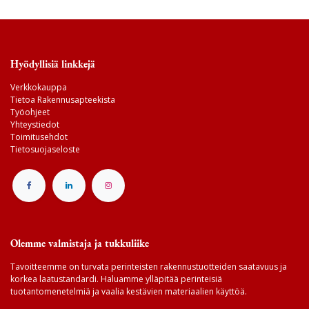
Hyödyllisiä linkkejä
Verkkokauppa
Tietoa Rakennusapteekista
Työohjeet
Yhteystiedot
Toimitusehdot
Tietosuojaseloste
Olemme valmistaja ja tukkuliike
Tavoitteemme on turvata perinteisten rakennustuotteiden saatavuus ja
korkea laatustandardi. Haluamme ylläpitää perinteisiä
tuotantomenetelmiä ja vaalia kestävien materiaalien käyttöä.