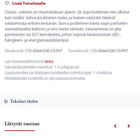
Lisää Toivelistalle
Classic -valaisin on muotoilultaan ajaton. Se sopii kohteisiin niin ulkona
kuin sisällä. Vahva posliininen runko ja lasinen varjostin tekevät
valaisimesta erittäin kestävän. Suora posliininen kanta sopii parhaiten
asennettavaksi kattoon ja vino kanta seinään. Valaisimessa on yksi
perinteinen iso E27-kierrekanta, johon sopivat tavanomaiset LED-,
halogeeni- ja energiansäästölamput.
Viivakoodi:
172-6044-500-10-PKT
Tuotekoodi:
172-6044-500-10-PKT
Lue toimitusehtomme
tästä
Varastotuotteiden toimitus: 1-3 arkipäivää
Loppuneiden tai tilattujen tuotteiden toimitusajat: 1-4 viikkoa
Mittatilatuilla tuotteilla ei ole palautusoikeutta.
Tekniset tiedot
Liittyvät tuotteet