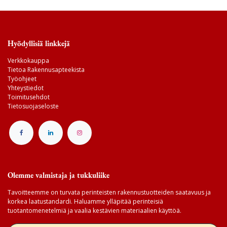
Hyödyllisiä linkkejä
Verkkokauppa
Tietoa Rakennusapteekista
Työohjeet
Yhteystiedot
Toimitusehdot
Tietosuojaseloste
Olemme valmistaja ja tukkuliike
Tavoitteemme on turvata perinteisten rakennustuotteiden saatavuus ja
korkea laatustandardi. Haluamme ylläpitää perinteisiä
tuotantomenetelmiä ja vaalia kestävien materiaalien käyttöä.