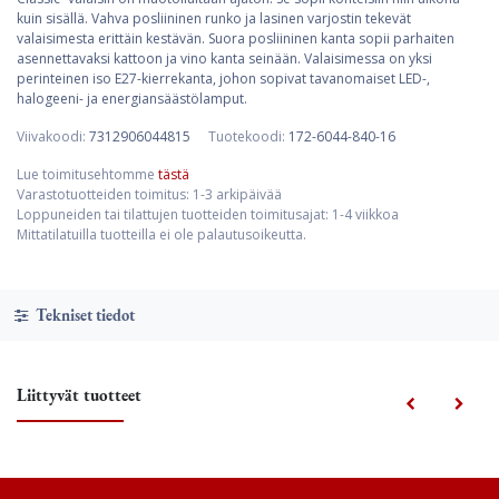
kuin sisällä. Vahva posliininen runko ja lasinen varjostin tekevät
valaisimesta erittäin kestävän. Suora posliininen kanta sopii parhaiten
asennettavaksi kattoon ja vino kanta seinään. Valaisimessa on yksi
perinteinen iso E27-kierrekanta, johon sopivat tavanomaiset LED-,
halogeeni- ja energiansäästölamput.
Viivakoodi:
7312906044815
Tuotekoodi:
172-6044-840-16
Lue toimitusehtomme
tästä
Varastotuotteiden toimitus: 1-3 arkipäivää
Loppuneiden tai tilattujen tuotteiden toimitusajat: 1-4 viikkoa
Mittatilatuilla tuotteilla ei ole palautusoikeutta.
Tekniset tiedot
Liittyvät tuotteet