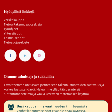
Hyödyllisiä linkkejä
Verkkokauppa
Tietoa Rakennusapteekista
Työohjeet
Yhteystiedot
Toimitusehdot
Tietosuojaseloste
Olemme valmistaja ja tukkuliike
Tavoitteemme on turvata perinteisten rakennustuotteiden saatavuus ja
korkea laatustandardi. Haluamme ylläpitää perinteisiä
tuotantomenetelmiä ja vaalia kestävien materiaalien käyttöä.
​Uusi kauppamme vaatii uuden tilin luomista.
Vanhat kirjautumistiedot eivät ole enää käytössä.