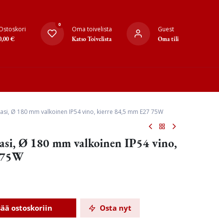
0
Ostoskori
Oma toivelista
Guest
0,00
€
Katso Toivelista
Oma tili
 lasi, Ø 180 mm valkoinen IP54 vino, kierre 84,5 mm E27 75W
lasi, Ø 180 mm valkoinen IP54 vino,
7 75W
sää ostoskoriin
Osta nyt