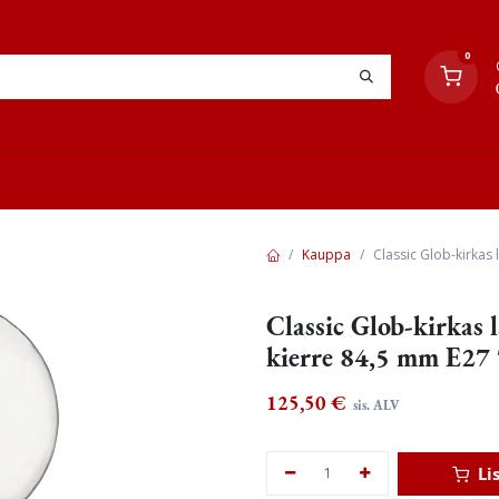
0
YHTEYSTIEDOT
TYÖOHJEET
JÄLLEENMYYJÄT
Kauppa
Classic Glob-kirkas
Classic Glob-kirkas 
kierre 84,5 mm E2
125,50
€
sis. ALV
Li