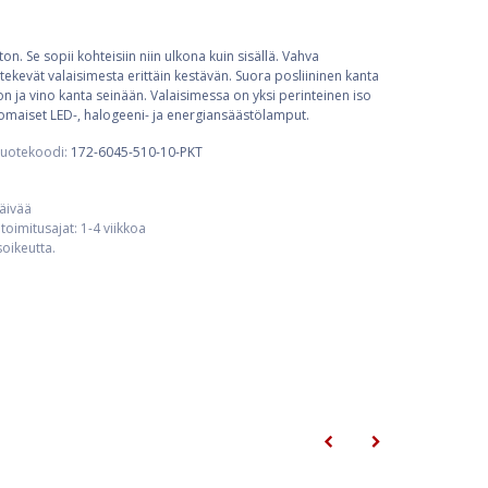
on. Se sopii kohteisiin niin ulkona kuin sisällä. Vahva
 tekevät valaisimesta erittäin kestävän. Suora posliininen kanta
n ja vino kanta seinään. Valaisimessa on yksi perinteinen iso
omaiset LED-, halogeeni- ja energiansäästölamput.
uotekoodi:
172-6045-510-10-PKT
päivää
toimitusajat: 1-4 viikkoa
usoikeutta.