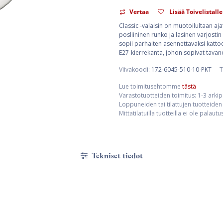
Vertaa
Lisää Toivelistalle
Classic -valaisin on muotoilultaan ajat
posliininen runko ja lasinen varjostin
sopii parhaiten asennettavaksi kattoo
E27-kierrekanta, johon sopivat tavan
Viivakoodi:
172-6045-510-10-PKT
T
Lue toimitusehtomme
tästä
Varastotuotteiden toimitus: 1-3 arki
Loppuneiden tai tilattujen tuotteiden 
Mittatilatuilla tuotteilla ei ole palaut
Tekniset tiedot