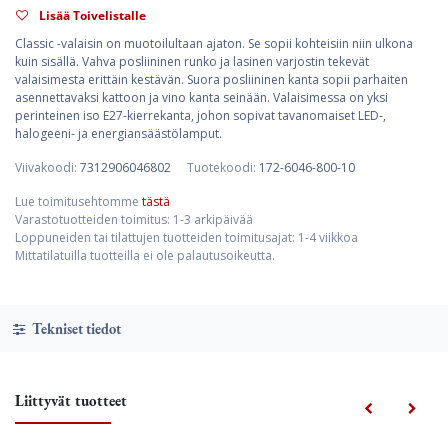
Lisää Toivelistalle
Classic -valaisin on muotoilultaan ajaton. Se sopii kohteisiin niin ulkona
kuin sisällä. Vahva posliininen runko ja lasinen varjostin tekevät
valaisimesta erittäin kestävän. Suora posliininen kanta sopii parhaiten
asennettavaksi kattoon ja vino kanta seinään. Valaisimessa on yksi
perinteinen iso E27-kierrekanta, johon sopivat tavanomaiset LED-,
halogeeni- ja energiansäästölamput.
Viivakoodi:
7312906046802
Tuotekoodi:
172-6046-800-10
Lue toimitusehtomme
tästä
Varastotuotteiden toimitus: 1-3 arkipäivää
Loppuneiden tai tilattujen tuotteiden toimitusajat: 1-4 viikkoa
Mittatilatuilla tuotteilla ei ole palautusoikeutta.
Tekniset tiedot
Liittyvät tuotteet