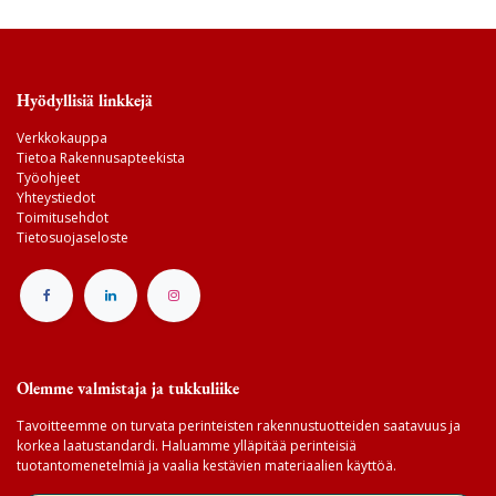
Hyödyllisiä linkkejä
Verkkokauppa
Tietoa Rakennusapteekista
Työohjeet
Yhteystiedot
Toimitusehdot
Tietosuojaseloste
Olemme valmistaja ja tukkuliike
Tavoitteemme on turvata perinteisten rakennustuotteiden saatavuus ja
korkea laatustandardi. Haluamme ylläpitää perinteisiä
tuotantomenetelmiä ja vaalia kestävien materiaalien käyttöä.