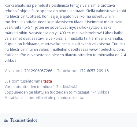
Korkealaatuisia painetusta posliinista tehtyjä valaisimia tuottava
tehdas Pohjois-Euroopassa on ainoa laatuaan. Siellä valmistuvat kaikki
Ifö Electricin tuotteet. Ifön laaja ja ajaton valikoima soveltuu niin
moderniin kotitalouteen kuin klassiseen tilaan. Useimmat mallit ovat
vesitiiviitä (ip-54), joten ne soveltuvat myös ulkokäyttöön, sekä
märkätiloihin. Varastossa on yli 400 eri mallivaihtoehtoa! Lähes kaikki
valaisimet ovat saatavilla valkoisella, mustalla tai harmaalla kannalla.
Kupuja on kirkkaana, mattavalkoisena ja kiiltävänä valkoisena. Tutustu
Ifö Electricin muihin valaisinmalleihin osoitteessa www.ifoelectric.com.
Kaikkien Ifön ei-varastossa olevien tilaustuotteiden toimitusaika on 2-4
viikkoa.
Viivakoodi:
7312906057266
Tuotekoodi:
172-6057-209-16
Lue toimitusehtomme
tästä
Varastotuotteiden toimitus: 1-3 arkipäivää
Loppuneiden tai tilattujen tuotteiden toimitusajat: 1-4 viikkoa
Mittatilatuilla tuotteilla ei ole palautusoikeutta.
Tekniset tiedot