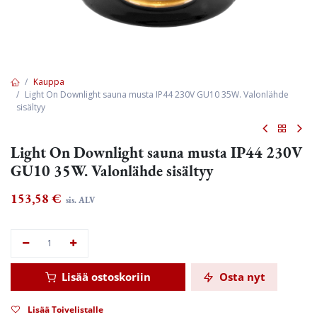
Kauppa
Light On Downlight sauna musta IP44 230V GU10 35W. Valonlähde
sisältyy
Light On Downlight sauna musta IP44 230V
GU10 35W. Valonlähde sisältyy
153,58
€
sis. ALV
Lisää ostoskoriin
Osta nyt
Lisää Toivelistalle