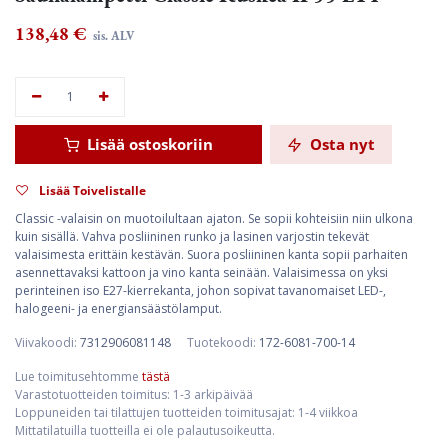
138,48
€
sis. ALV
Lisää ostoskoriin
Osta nyt
Lisää Toivelistalle
Classic -valaisin on muotoilultaan ajaton. Se sopii kohteisiin niin ulkona
kuin sisällä. Vahva posliininen runko ja lasinen varjostin tekevät
valaisimesta erittäin kestävän. Suora posliininen kanta sopii parhaiten
asennettavaksi kattoon ja vino kanta seinään. Valaisimessa on yksi
perinteinen iso E27-kierrekanta, johon sopivat tavanomaiset LED-,
halogeeni- ja energiansäästölamput.
Viivakoodi:
7312906081148
Tuotekoodi:
172-6081-700-14
Lue toimitusehtomme
tästä
Varastotuotteiden toimitus: 1-3 arkipäivää
Loppuneiden tai tilattujen tuotteiden toimitusajat: 1-4 viikkoa
Mittatilatuilla tuotteilla ei ole palautusoikeutta.