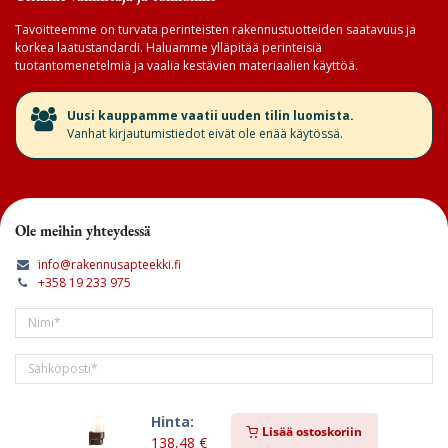
Tavoitteemme on turvata perinteisten rakennustuotteiden saatavuus ja
korkea laatustandardi. Haluamme ylläpitää perinteisiä
tuotantomenetelmiä ja vaalia kestävien materiaalien käyttöä.
​Uusi kauppamme vaatii uuden tilin luomista.
Vanhat kirjautumistiedot eivät ole enää käytössä.
Ole meihin yhteydessä
info@rakennusapteekki.fi
+358 19 233 975
Hinta:
Tilaa kirjeemme
Lisää ostoskoriin
138,48
€