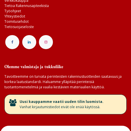
Verkkokauppa
Tietoa Rakennusapteekista
Työohjeet
Yhteystiedot
Toimitusehdot
Tietosuojaseloste
Olemme valmistaja ja tukkuliike
Tavoitteemme on turvata perinteisten rakennustuotteiden saatavuus ja
korkea laatustandardi. Haluamme ylläpitää perinteisiä
tuotantomenetelmiä ja vaalia kestävien materiaalien käyttöä.
​Uusi kauppamme vaatii uuden tilin luomista.
Vanhat kirjautumistiedot eivät ole enää käytössä.