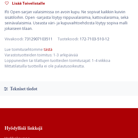
Lisää Toivelistalle
Ifö Open-sarjan valaisimissa on avoin kupu. Ne sopivat kaikkiin kuiviin
sisätiloihin. Open -sarjasta löytyy riippuvalaisimia, kattovalaisimia, sekä
seinävalaisimia. Useasta väri- ja kupuvaihtoehdosta löytyy sopiva malli
jokaiseen tilaan.
Viivakoodi:
7312907103511
Tuotekoodi:
172-7103-510-12
Lue toimitusehtomme
tästä
Varastotuotteiden toimitus: 1-3 arkipäivää
Loppuneiden tai tilattujen tuotteiden toimitusajat: 1-4 viikkoa
Mittatilatuilla tuotteilla ei ole palautusoikeutta.
Tekniset tiedot
Hyödyllisiä linkkejä