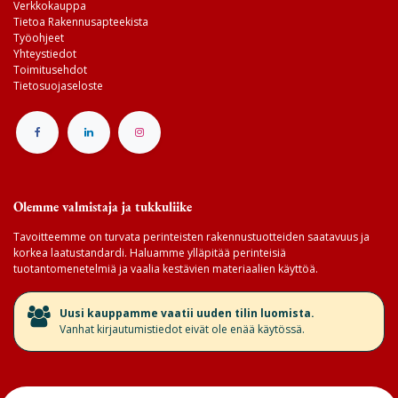
Verkkokauppa
Tietoa Rakennusapteekista
Työohjeet
Yhteystiedot
Toimitusehdot
Tietosuojaseloste
Olemme valmistaja ja tukkuliike
Tavoitteemme on turvata perinteisten rakennustuotteiden saatavuus ja
korkea laatustandardi. Haluamme ylläpitää perinteisiä
tuotantomenetelmiä ja vaalia kestävien materiaalien käyttöä.
​Uusi kauppamme vaatii uuden tilin luomista.
Vanhat kirjautumistiedot eivät ole enää käytössä.