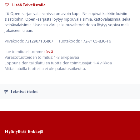
Lisää Toivelistalle
Ifö Open-sarjan valaisimissa on avoin kupu. Ne sopivat kaikkiin kuiviin
sisätiloihin. Open -sarjasta löytyy riippuvalaisimia, kattovalaisimia, sekä
seinävalaisimia. Useasta väri- ja kupuvaihtoehdosta löytyy sopiva malli
jokaiseen tilaan.
Viivakoodi:
7312907105867
Tuotekoodi:
172-7105-830-16
Lue toimitusehtomme
tästä
Varastotuotteiden toimitus: 1-3 arkipäivää
Loppuneiden tai tilattujen tuotteiden toimitusajat: 1-4 viikkoa
Mittatilatuilla tuotteilla ei ole palautusoikeutta.
Tekniset tiedot
Hyödyllisiä linkkejä