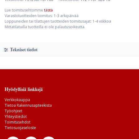
Lue toimitusehtomme
tästä
Varastotuotteiden toimitus: 1-3 arkipäivää
Loppuneiden tai tilattujen tuotteiden toimitusajat: 1-4 viikkoa
Mittatilatuilla tuotteilla ei ole palautusoikeutta.
Tekniset tiedot
Hyödyllisiä linkkejä
Verkkokauppa
Tietoa Rakennusapteekista
Työohjeet
Yhteystiedot
Toimitusehdot
Tietosuojaseloste