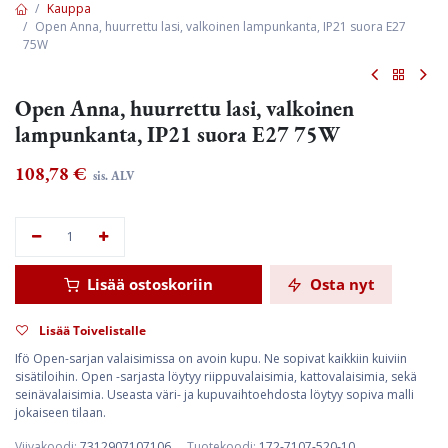
Kauppa
Open Anna, huurrettu lasi, valkoinen lampunkanta, IP21 suora E27
75W
Open Anna, huurrettu lasi, valkoinen
lampunkanta, IP21 suora E27 75W
108,78
€
sis. ALV
Lisää ostoskoriin
Osta nyt
Lisää Toivelistalle
Ifö Open-sarjan valaisimissa on avoin kupu. Ne sopivat kaikkiin kuiviin
sisätiloihin. Open -sarjasta löytyy riippuvalaisimia, kattovalaisimia, sekä
seinävalaisimia. Useasta väri- ja kupuvaihtoehdosta löytyy sopiva malli
jokaiseen tilaan.
Viivakoodi:
7312907107106
Tuotekoodi:
172-7107-520-10