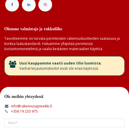
Olemme valmistaja ja tukkuliike
Tavoitteemme on turvata perinteisten rakennustuotteiden saatavuus ja
korkea laatustandardi. Haluamme ylläpitää perinteisiä
tuotantomenetelmiä ja vaalia kestävien materiaalien käyttöä.
​Uusi kauppamme vaatii uuden tilin luomista.
Vanhat kirjautumistiedot eivät ole enää käytössä.
Ole meihin yhteydessä
info@rakennusapteekki.fi
+358 19 233 975