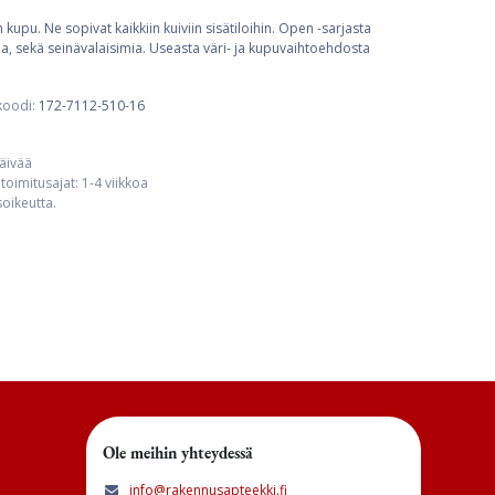
kupu. Ne sopivat kaikkiin kuiviin sisätiloihin. Open -sarjasta
mia, sekä seinävalaisimia. Useasta väri- ja kupuvaihtoehdosta
koodi:
172-7112-510-16
päivää
toimitusajat: 1-4 viikkoa
usoikeutta.
Ole meihin yhteydessä
info@rakennusapteekki.fi