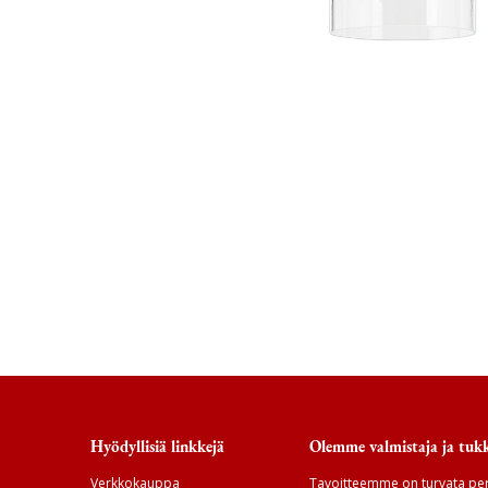
Hyödyllisiä linkkejä
Olemme valmistaja ja tukk
Verkkokauppa
Tavoitteemme on turvata per