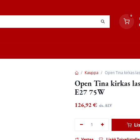
0
YHTEYSTIEDOT
TYÖOHJEET
JÄLLEENMYYJÄT
Kauppa
Open Tina kirkas la
Open Tina kirkas la
E27 75W
126,92
€
sis. ALV
Li
Vertaa
Lisää Toivelistalle