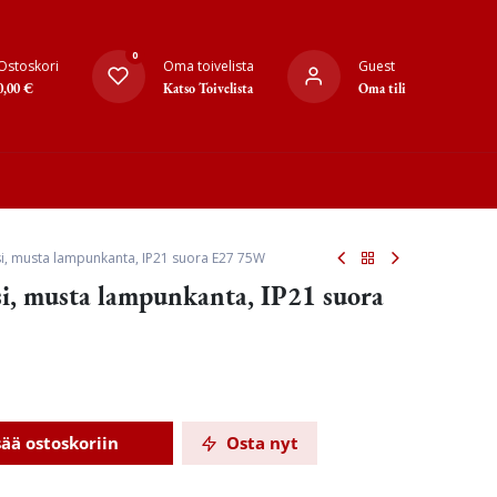
0
Ostoskori
Oma toivelista
Guest
0,00
€
Katso Toivelista
Oma tili
si, musta lampunkanta, IP21 suora E27 75W
si, musta lampunkanta, IP21 suora
sää ostoskoriin
Osta nyt