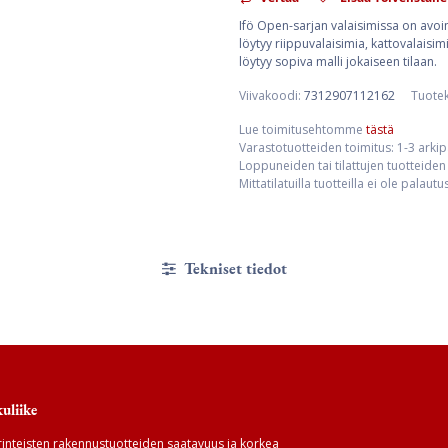
Ifö Open-sarjan valaisimissa on avoin 
löytyy riippuvalaisimia, kattovalaisi
löytyy sopiva malli jokaiseen tilaan.
Viivakoodi:
7312907112162
Tuote
Lue toimitusehtomme
tästä
Varastotuotteiden toimitus: 1-3 arki
Loppuneiden tai tilattujen tuotteiden 
Mittatilatuilla tuotteilla ei ole palaut
Tekniset tiedot
uliike
inteisten rakennustuotteiden saatavuus ja korkea