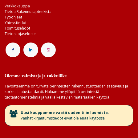
Verkkokauppa
Tietoa Rakennusapteekista
Työohjeet
Yhteystiedot
Toimitusehdot
Tietosuojaseloste
Olemme valmistaja ja tukkuliike
Tavoitteemme on turvata perinteisten rakennustuotteiden saatavuus ja
korkea laatustandardi. Haluamme ylläpitää perinteisiä
tuotantomenetelmiä ja vaalia kestävien materiaalien käyttöä.
​Uusi kauppamme vaatii uuden tilin luomista.
Vanhat kirjautumistiedot eivät ole enää käytössä.