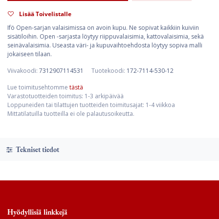
Lisää Toivelistalle
Ifö Open-sarjan valaisimissa on avoin kupu. Ne sopivat kaikkiin kuiviin
sisätiloihin. Open -sarjasta löytyy riippuvalaisimia, kattovalaisimia, sekä
seinävalaisimia. Useasta väri- ja kupuvaihtoehdosta löytyy sopiva malli
jokaiseen tilaan.
Viivakoodi:
7312907114531
Tuotekoodi:
172-7114-530-12
Lue toimitusehtomme
tästä
Varastotuotteiden toimitus: 1-3 arkipäivää
Loppuneiden tai tilattujen tuotteiden toimitusajat: 1-4 viikkoa
Mittatilatuilla tuotteilla ei ole palautusoikeutta.
Tekniset tiedot
Hyödyllisiä linkkejä