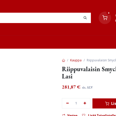
0
YHTEYSTIEDOT
TYÖOHJEET
JÄLLEENMYYJÄT
Kauppa
Riippuvalaisin Smyc
Riippuvalaisin Smy
Lasi
281,87
€
sis. ALV
Li
Vertaa
Lisää Toivelistalle