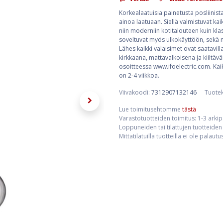
Korkealaatuisia painetusta posliinis
ainoa laatuaan. Siellä valmistuvat kaik
niin moderniin kotitalouteen kuin klass
soveltuvat myös ulkokäyttöön, sekä mä
Lähes kaikki valaisimet ovat saatavill
kirkkaana, mattavalkoisena ja kiiltävä
osoitteessa www.ifoelectric.com. Kaik
on 2-4 viikkoa.
Viivakoodi:
7312907132146
Tuote
Lue toimitusehtomme
tästä
Varastotuotteiden toimitus: 1-3 arki
Loppuneiden tai tilattujen tuotteiden 
Mittatilatuilla tuotteilla ei ole palaut