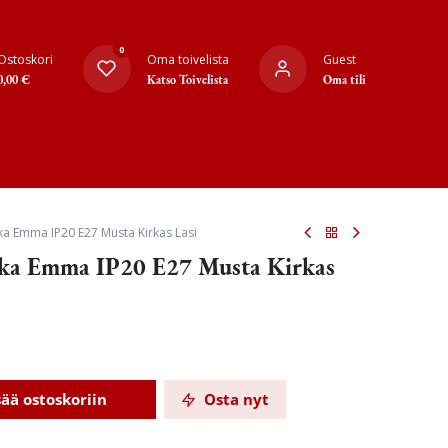
0
Ostoskori
Oma toivelista
Guest
0,00
€
Katso Toivelista
Oma tili
ka Emma IP20 E27 Musta Kirkas Lasi
cka Emma IP20 E27 Musta Kirkas
sää ostoskoriin
Osta nyt