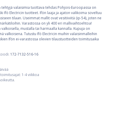
ta tehtyjä valaisimia tuottava tehdas Pohjois-Euroopassa on
ki Ifö Electricin tuotteet. Ifön laaja ja ajaton valikoima soveltuu
iseen tilaan. Useimmat mallit ovat vesitiiviitä (ip-54), joten ne
rkätiloihin. Varastossa on yli 400 eri mallivaihtoehtoa!
a valkoisella, mustalla tai harmaalla kannalla. Kupuja on
nä valkoisena. Tutustu Ifö Electricin muihin valaisinmalleihin
kien Ifön ei-varastossa olevien tilaustuotteiden toimitusaika
koodi:
172-7132-516-16
päivää
toimitusajat: 1-4 viikkoa
usoikeutta.