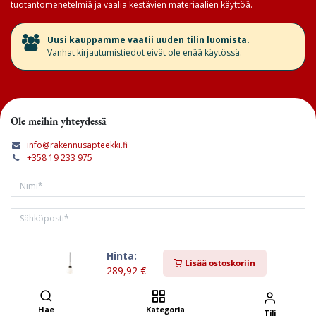
tuotantomenetelmiä ja vaalia kestävien materiaalien käyttöä.
​Uusi kauppamme vaatii uuden tilin luomista.
Vanhat kirjautumistiedot eivät ole enää käytössä.
Ole meihin yhteydessä
info@rakennusapteekki.fi
+358 19 233 975
Hinta:
Tilaa kirjeemme
Lisää ostoskoriin
289,92
€
Hae
Kategoria
Tili