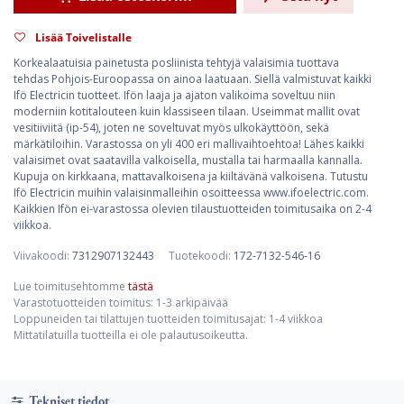
Lisää Toivelistalle
Korkealaatuisia painetusta posliinista tehtyjä valaisimia tuottava
tehdas Pohjois-Euroopassa on ainoa laatuaan. Siellä valmistuvat kaikki
Ifö Electricin tuotteet. Ifön laaja ja ajaton valikoima soveltuu niin
moderniin kotitalouteen kuin klassiseen tilaan. Useimmat mallit ovat
vesitiiviitä (ip-54), joten ne soveltuvat myös ulkokäyttöön, sekä
märkätiloihin. Varastossa on yli 400 eri mallivaihtoehtoa! Lähes kaikki
valaisimet ovat saatavilla valkoisella, mustalla tai harmaalla kannalla.
Kupuja on kirkkaana, mattavalkoisena ja kiiltävänä valkoisena. Tutustu
Ifö Electricin muihin valaisinmalleihin osoitteessa www.ifoelectric.com.
Kaikkien Ifön ei-varastossa olevien tilaustuotteiden toimitusaika on 2-4
viikkoa.
Viivakoodi:
7312907132443
Tuotekoodi:
172-7132-546-16
Lue toimitusehtomme
tästä
Varastotuotteiden toimitus: 1-3 arkipäivää
Loppuneiden tai tilattujen tuotteiden toimitusajat: 1-4 viikkoa
Mittatilatuilla tuotteilla ei ole palautusoikeutta.
Tekniset tiedot