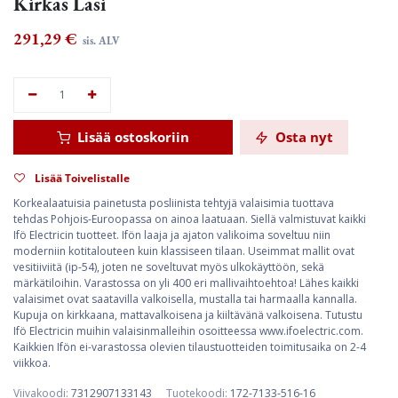
Kirkas Lasi
291,29
€
sis. ALV
Lisää ostoskoriin
Osta nyt
Lisää Toivelistalle
Korkealaatuisia painetusta posliinista tehtyjä valaisimia tuottava
tehdas Pohjois-Euroopassa on ainoa laatuaan. Siellä valmistuvat kaikki
Ifö Electricin tuotteet. Ifön laaja ja ajaton valikoima soveltuu niin
moderniin kotitalouteen kuin klassiseen tilaan. Useimmat mallit ovat
vesitiiviitä (ip-54), joten ne soveltuvat myös ulkokäyttöön, sekä
märkätiloihin. Varastossa on yli 400 eri mallivaihtoehtoa! Lähes kaikki
valaisimet ovat saatavilla valkoisella, mustalla tai harmaalla kannalla.
Kupuja on kirkkaana, mattavalkoisena ja kiiltävänä valkoisena. Tutustu
Ifö Electricin muihin valaisinmalleihin osoitteessa www.ifoelectric.com.
Kaikkien Ifön ei-varastossa olevien tilaustuotteiden toimitusaika on 2-4
viikkoa.
Viivakoodi:
7312907133143
Tuotekoodi:
172-7133-516-16