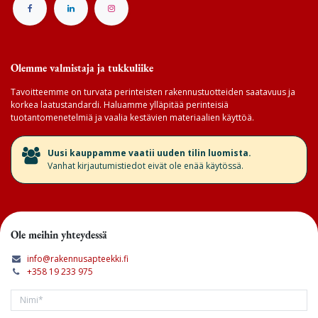
Olemme valmistaja ja tukkuliike
Tavoitteemme on turvata perinteisten rakennustuotteiden saatavuus ja
korkea laatustandardi. Haluamme ylläpitää perinteisiä
tuotantomenetelmiä ja vaalia kestävien materiaalien käyttöä.
​Uusi kauppamme vaatii uuden tilin luomista.
Vanhat kirjautumistiedot eivät ole enää käytössä.
Ole meihin yhteydessä
info@rakennusapteekki.fi
+358 19 233 975