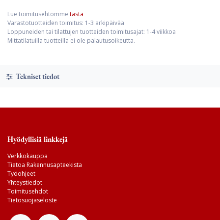
Lue toimitusehtomme
tästä
Varastotuotteiden toimitus: 1-3 arkipäivää
Loppuneiden tai tilattujen tuotteiden toimitusajat: 1-4 viikkoa
Mittatilatuilla tuotteilla ei ole palautusoikeutta.
Tekniset tiedot
Hyödyllisiä linkkejä
Verkkokauppa
Tietoa Rakennusapteekista
Työohjeet
Yhteystiedot
Toimitusehdot
Tietosuojaseloste