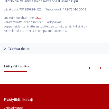
ulkotiloihin. Valaisimessa on matta opaalilasinen kupu.
Viivakoodi:
7312907244122
Tuotekoodi:
172-7244-500-12
Lue toimitusehtomme
tästä
Varastotuotteiden toimitus: 1-3 arkipäivää
Loppuneiden tai tilattujen tuotteiden toimitusajat: 1-4 viikkoa
Mittatilatuilla tuotteilla ei ole palautusoikeutta.
Tekniset tiedot
Liittyvät tuotteet
Hyödyllisiä linkkejä
Verkkokauppa