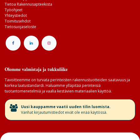
Tietoa Rakennusapteekista
Työohjeet
Yhteystiedot
Toimitusehdot
Tietosuojaseloste
Olemme valmistaja ja tukkuliike
Tavoitteemme on turvata perinteisten rakennustuotteiden saatavuus ja
korkea laatustandardi. Haluamme ylläpitää perinteisiä
tuotantomenetelmiä ja vaalia kestävien materiaalien käyttöä.
​Uusi kauppamme vaatii uuden tilin luomista.
Vanhat kirjautumistiedot eivät ole enää käytössä.