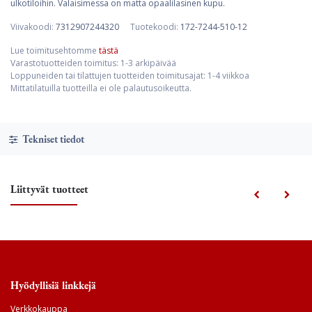
ulkotiloihin. Valaisimessa on matta opaalilasinen kupu.
Viivakoodi:
7312907244320
Tuotekoodi:
172-7244-510-12
Lue toimitusehtomme
tästä
Varastotuotteiden toimitus: 1-3 arkipäivää
Loppuneiden tai tilattujen tuotteiden toimitusajat: 1-4 viikkoa
Mittatilatuilla tuotteilla ei ole palautusoikeutta.
Tekniset tiedot
Liittyvät tuotteet
Hyödyllisiä linkkejä
Verkkokauppa