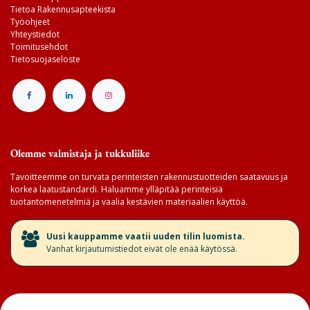
Tietoa Rakennusapteekista
Työohjeet
Yhteystiedot
Toimitusehdot
Tietosuojaseloste
Olemme valmistaja ja tukkuliike
Tavoitteemme on turvata perinteisten rakennustuotteiden saatavuus ja
korkea laatustandardi. Haluamme ylläpitää perinteisiä
tuotantomenetelmiä ja vaalia kestävien materiaalien käyttöä.
​Uusi kauppamme vaatii uuden tilin luomista.
Vanhat kirjautumistiedot eivät ole enää käytössä.