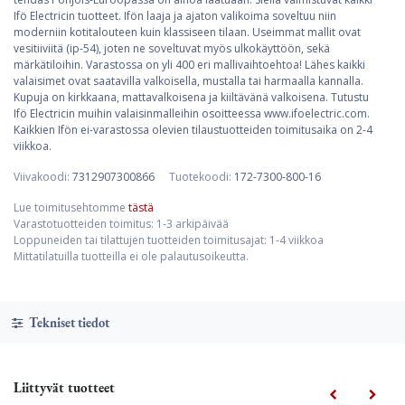
Ifö Electricin tuotteet. Ifön laaja ja ajaton valikoima soveltuu niin
moderniin kotitalouteen kuin klassiseen tilaan. Useimmat mallit ovat
vesitiiviitä (ip-54), joten ne soveltuvat myös ulkokäyttöön, sekä
märkätiloihin. Varastossa on yli 400 eri mallivaihtoehtoa! Lähes kaikki
valaisimet ovat saatavilla valkoisella, mustalla tai harmaalla kannalla.
Kupuja on kirkkaana, mattavalkoisena ja kiiltävänä valkoisena. Tutustu
Ifö Electricin muihin valaisinmalleihin osoitteessa www.ifoelectric.com.
Kaikkien Ifön ei-varastossa olevien tilaustuotteiden toimitusaika on 2-4
viikkoa.
Viivakoodi:
7312907300866
Tuotekoodi:
172-7300-800-16
Lue toimitusehtomme
tästä
Varastotuotteiden toimitus: 1-3 arkipäivää
Loppuneiden tai tilattujen tuotteiden toimitusajat: 1-4 viikkoa
Mittatilatuilla tuotteilla ei ole palautusoikeutta.
Tekniset tiedot
Liittyvät tuotteet