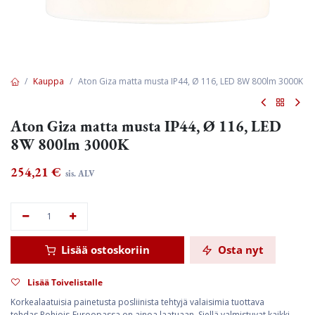
Kauppa
Aton Giza matta musta IP44, Ø 116, LED 8W 800lm 3000K
Aton Giza matta musta IP44, Ø 116, LED
8W 800lm 3000K
254,21
€
sis. ALV
Lisää ostoskoriin
Osta nyt
Lisää Toivelistalle
Korkealaatuisia painetusta posliinista tehtyjä valaisimia tuottava
tehdas Pohjois-Euroopassa on ainoa laatuaan. Siellä valmistuvat kaikki