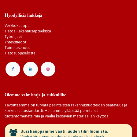
Hyödyllisiä linkkejä
Verkkokauppa
Tietoa Rakennusapteekista
Työohjeet
Yhteystiedot
Toimitusehdot
Tietosuojaseloste
Olemme valmistaja ja tukkuliike
Tavoitteemme on turvata perinteisten rakennustuotteiden saatavuus ja
korkea laatustandardi. Haluamme ylläpitää perinteisiä
tuotantomenetelmiä ja vaalia kestävien materiaalien käyttöä.
​Uusi kauppamme vaatii uuden tilin luomista.
Vanhat kirjautumistiedot eivät ole enää käytössä.