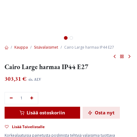
Kauppa
Sisävalaisimet
Cairo Large harmaa IP44 E27
Cairo Large harmaa IP44 E27
303,31
€
sis. ALV
Lisää ostoskoriin
Osta nyt
Lisää Toivelistalle
Korkealaatuisia painetusta posliinista tehtyjä valaisimia tuottava