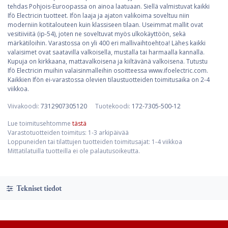
tehdas Pohjois-Euroopassa on ainoa laatuaan. Siellä valmistuvat kaikki
Ifö Electricin tuotteet. Ifön laaja ja ajaton valikoima soveltuu niin
moderniin kotitalouteen kuin klassiseen tilaan. Useimmat mallit ovat
vesitiiviitä (ip-54), joten ne soveltuvat myös ulkokäyttöön, sekä
märkätiloihin. Varastossa on yli 400 eri mallivaihtoehtoa! Lähes kaikki
valaisimet ovat saatavilla valkoisella, mustalla tai harmaalla kannalla.
Kupuja on kirkkaana, mattavalkoisena ja kiiltävänä valkoisena. Tutustu
Ifö Electricin muihin valaisinmalleihin osoitteessa www.ifoelectric.com.
Kaikkien Ifön ei-varastossa olevien tilaustuotteiden toimitusaika on 2-4
viikkoa.
Viivakoodi:
7312907305120
Tuotekoodi:
172-7305-500-12
Lue toimitusehtomme
tästä
Varastotuotteiden toimitus: 1-3 arkipäivää
Loppuneiden tai tilattujen tuotteiden toimitusajat: 1-4 viikkoa
Mittatilatuilla tuotteilla ei ole palautusoikeutta.
Tekniset tiedot