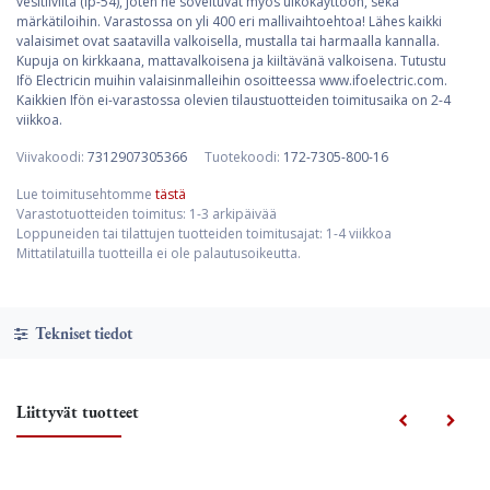
vesitiiviitä (ip-54), joten ne soveltuvat myös ulkokäyttöön, sekä
märkätiloihin. Varastossa on yli 400 eri mallivaihtoehtoa! Lähes kaikki
valaisimet ovat saatavilla valkoisella, mustalla tai harmaalla kannalla.
Kupuja on kirkkaana, mattavalkoisena ja kiiltävänä valkoisena. Tutustu
Ifö Electricin muihin valaisinmalleihin osoitteessa www.ifoelectric.com.
Kaikkien Ifön ei-varastossa olevien tilaustuotteiden toimitusaika on 2-4
viikkoa.
Viivakoodi:
7312907305366
Tuotekoodi:
172-7305-800-16
Lue toimitusehtomme
tästä
Varastotuotteiden toimitus: 1-3 arkipäivää
Loppuneiden tai tilattujen tuotteiden toimitusajat: 1-4 viikkoa
Mittatilatuilla tuotteilla ei ole palautusoikeutta.
Tekniset tiedot
Liittyvät tuotteet