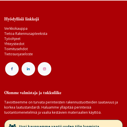
Hyödyllisiä linkkejä
Verkkokauppa
Tietoa Rakennusapteekista
Työohjeet
Yhteystiedot
Toimitusehdot
Tietosuojaseloste
Olemme valmistaja ja tukkuliike
Tavoitteemme on turvata perinteisten rakennustuotteiden saatavuus ja
korkea laatustandardi. Haluamme ylläpitää perinteisiä
tuotantomenetelmiä ja vaalia kestävien materiaalien käyttöä.
​Uusi kauppamme vaatii uuden tilin luomista.