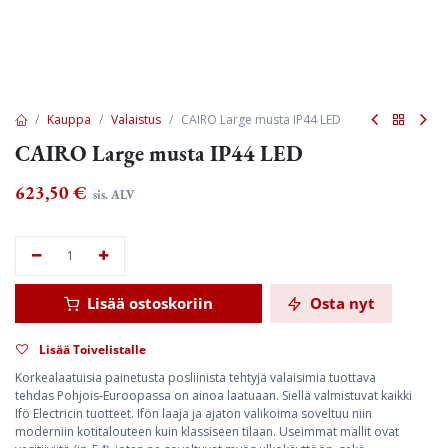
Kauppa
Valaistus
CAIRO Large musta IP44 LED
CAIRO Large musta IP44 LED
623,50
€
sis. ALV
Lisää ostoskoriin
Osta nyt
Lisää Toivelistalle
Korkealaatuisia painetusta posliinista tehtyjä valaisimia tuottava
tehdas Pohjois-Euroopassa on ainoa laatuaan. Siellä valmistuvat kaikki
Ifö Electricin tuotteet. Ifön laaja ja ajaton valikoima soveltuu niin
moderniin kotitalouteen kuin klassiseen tilaan. Useimmat mallit ovat