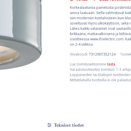
Korkealaatuisia painetusta posliinis
ainoa laatuaan. Siellä valmistuvat kaik
niin moderniin kotitalouteen kuin klass
soveltuvat myös ulkokäyttöön, sekä mä
Lähes kaikki valaisimet ovat saatavill
kirkkaana, mattavalkoisena ja kiiltävä
osoitteessa www.ifoelectric.com. Kaik
on 2-4 viikkoa.
Viivakoodi:
7312907352124
Tuote
Lue toimitusehtomme
tästä
Varastotuotteiden toimitus: 1-3 arki
Loppuneiden tai tilattujen tuotteiden 
Mittatilatuilla tuotteilla ei ole palaut
Tekniset tiedot