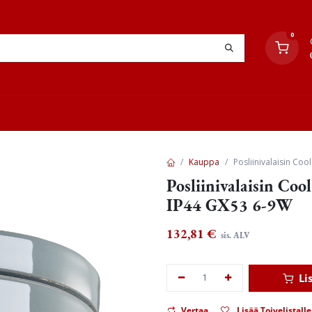
0
YHTEYSTIEDOT
TYÖOHJEET
JÄLLEENMYYJÄT
Kauppa
Posliinivalaisin Co
Posliinivalaisin Coo
IP44 GX53 6-9W
132,81
€
sis. ALV
Li
Vertaa
Lisää Toivelistalle