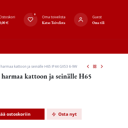
0
Ostoskori
Oma toivelista
Guest
0,00
€
Katso Toivelista
Oma tili
ol harmaa kattoon ja seinälle H65 IP44 GX53 6-9W
l harmaa kattoon ja seinälle H65
sää ostoskoriin
Osta nyt