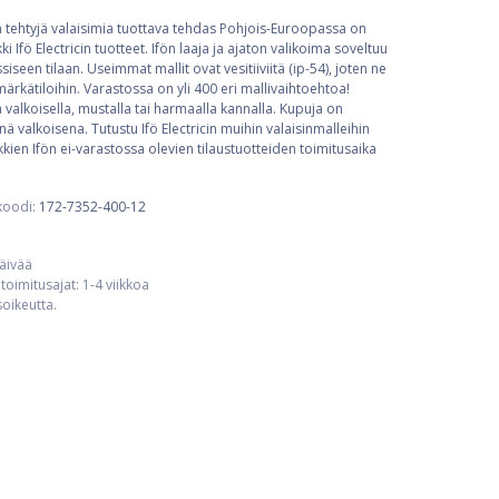
ta tehtyjä valaisimia tuottava tehdas Pohjois-Euroopassa on
ki Ifö Electricin tuotteet. Ifön laaja ja ajaton valikoima soveltuu
iseen tilaan. Useimmat mallit ovat vesitiiviitä (ip-54), joten ne
rkätiloihin. Varastossa on yli 400 eri mallivaihtoehtoa!
a valkoisella, mustalla tai harmaalla kannalla. Kupuja on
nä valkoisena. Tutustu Ifö Electricin muihin valaisinmalleihin
kien Ifön ei-varastossa olevien tilaustuotteiden toimitusaika
koodi:
172-7352-400-12
päivää
toimitusajat: 1-4 viikkoa
usoikeutta.