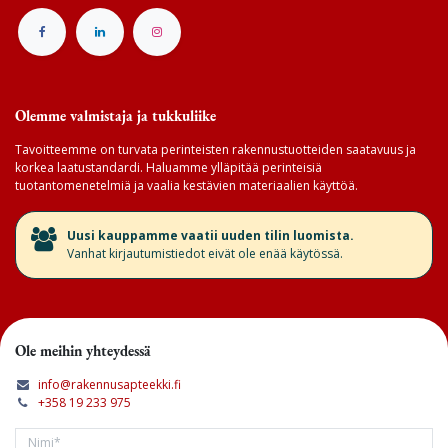
Olemme valmistaja ja tukkuliike
Tavoitteemme on turvata perinteisten rakennustuotteiden saatavuus ja
korkea laatustandardi. Haluamme ylläpitää perinteisiä
tuotantomenetelmiä ja vaalia kestävien materiaalien käyttöä.
​Uusi kauppamme vaatii uuden tilin luomista.
Vanhat kirjautumistiedot eivät ole enää käytössä.
Ole meihin yhteydessä
info@rakennusapteekki.fi
+358 19 233 975