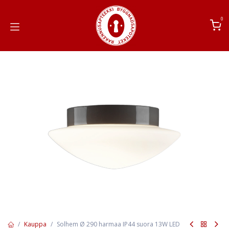
Siirry sisältöön
0
Kauppa
Solhem Ø 290 harmaa IP44 suora 13W LED