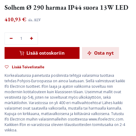
Solhem Ø 290 harmaa IP44 suora 13W LED
410,93
€
sis. ALV
Lisää ostoskoriin
Osta nyt
Lisää Toivelistalle
Korkealaatuisia painetusta posliinista tehtyjä valaisimia tuottava
tehdas Pohjois-Euroopassa on ainoa laatuaan. Siellä valmistuvat kaikki
Ifö Electricin tuotteet. Ifön laaja ja ajaton valikoima soveltuu niin
moderniin kotitalouteen kuin klassiseen tilaan. Useimmat mallit ovat
vesitiiviitä (ip-54), joten ne soveltuvat myös ulkokäyttöön, sekä
märkätiloihin. Varastossa on yli 400 eri mallivaihtoehtoa! Lähes kaikki
valaisimet ovat saatavilla valkoisella, mustalla tai harmaalla kannalla.
Kupuja on kirkkaana, mattavalkoisena ja kiiltävänä valkoisena. Tutustu
Ifö Electricin muihin valaisinmalleihin osoitteessa www.ifoelectric.com.
Kaikkien Ifön ei-varastossa olevien tilaustuotteiden toimitusaika on 2-4
viikkoa.