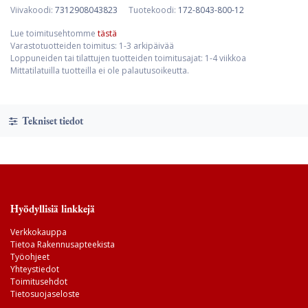
Viivakoodi:
7312908043823
Tuotekoodi:
172-8043-800-12
Lue toimitusehtomme
tästä
Varastotuotteiden toimitus: 1-3 arkipäivää
Loppuneiden tai tilattujen tuotteiden toimitusajat: 1-4 viikkoa
Mittatilatuilla tuotteilla ei ole palautusoikeutta.
Tekniset tiedot
Hyödyllisiä linkkejä
Verkkokauppa
Tietoa Rakennusapteekista
Työohjeet
Yhteystiedot
Toimitusehdot
Tietosuojaseloste