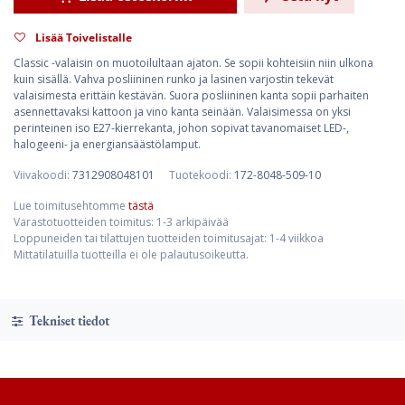
Lisää Toivelistalle
Classic -valaisin on muotoilultaan ajaton. Se sopii kohteisiin niin ulkona
kuin sisällä. Vahva posliininen runko ja lasinen varjostin tekevät
valaisimesta erittäin kestävän. Suora posliininen kanta sopii parhaiten
asennettavaksi kattoon ja vino kanta seinään. Valaisimessa on yksi
perinteinen iso E27-kierrekanta, johon sopivat tavanomaiset LED-,
halogeeni- ja energiansäästölamput.
Viivakoodi:
7312908048101
Tuotekoodi:
172-8048-509-10
Lue toimitusehtomme
tästä
Varastotuotteiden toimitus: 1-3 arkipäivää
Loppuneiden tai tilattujen tuotteiden toimitusajat: 1-4 viikkoa
Mittatilatuilla tuotteilla ei ole palautusoikeutta.
Tekniset tiedot