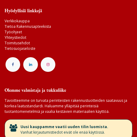
Hyödyllisiä linkkejä
Verkkokauppa
Tietoa Rakennusapteekista
Työohjeet
Yhteystiedot
Toimitusehdot
Tietosuojaseloste
Olemme valmistaja ja tukkuliike
Tavoitteemme on turvata perinteisten rakennustuotteiden saatavuus ja
korkea laatustandardi. Haluamme ylläpitää perinteisiä
tuotantomenetelmiä ja vaalia kestävien materiaalien käyttöä.
​Uusi kauppamme vaatii uuden tilin luomista.
Vanhat kirjautumistiedot eivät ole enää käytössä.