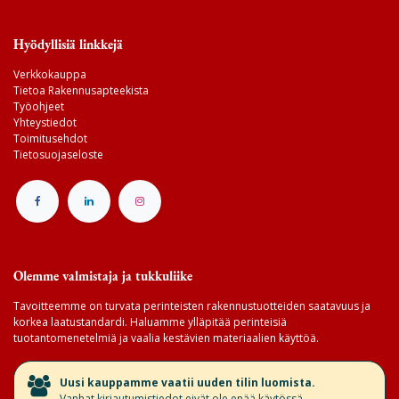
Hyödyllisiä linkkejä
Verkkokauppa
Tietoa Rakennusapteekista
Työohjeet
Yhteystiedot
Toimitusehdot
Tietosuojaseloste
Olemme valmistaja ja tukkuliike
Tavoitteemme on turvata perinteisten rakennustuotteiden saatavuus ja
korkea laatustandardi. Haluamme ylläpitää perinteisiä
tuotantomenetelmiä ja vaalia kestävien materiaalien käyttöä.
​Uusi kauppamme vaatii uuden tilin luomista.
Vanhat kirjautumistiedot eivät ole enää käytössä.