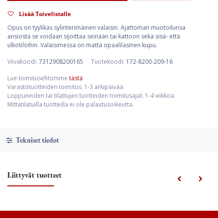
Lisää Toivelistalle
Opus on tyylikäs sylinterimäinen valaisin. Ajattoman muotoilunsa
ansiosta se voidaan sijoittaa seinään tai kattoon sekä sisä- että
ulkotiloihin. Valaisimessa on matta opaalilasinen kupu.
Viivakoodi:
7312908200165
Tuotekoodi:
172-8200-209-16
Lue toimitusehtomme
tästä
Varastotuotteiden toimitus: 1-3 arkipäivää
Loppuneiden tai tilattujen tuotteiden toimitusajat: 1-4 viikkoa
Mittatilatuilla tuotteilla ei ole palautusoikeutta.
Tekniset tiedot
Liittyvät tuotteet