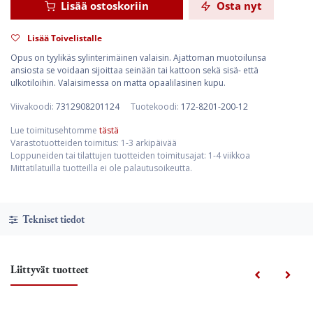
Lisää ostoskoriin
Osta nyt
Lisää Toivelistalle
Opus on tyylikäs sylinterimäinen valaisin. Ajattoman muotoilunsa
ansiosta se voidaan sijoittaa seinään tai kattoon sekä sisä- että
ulkotiloihin. Valaisimessa on matta opaalilasinen kupu.
Viivakoodi:
7312908201124
Tuotekoodi:
172-8201-200-12
Lue toimitusehtomme
tästä
Varastotuotteiden toimitus: 1-3 arkipäivää
Loppuneiden tai tilattujen tuotteiden toimitusajat: 1-4 viikkoa
Mittatilatuilla tuotteilla ei ole palautusoikeutta.
Tekniset tiedot
Liittyvät tuotteet