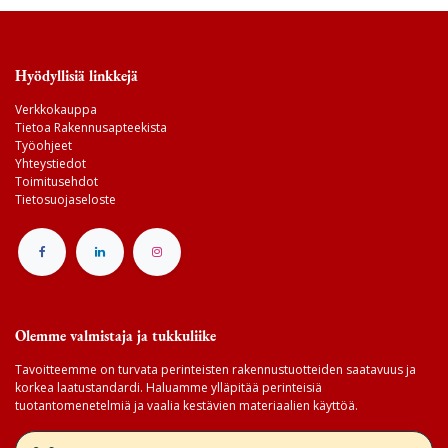
Hyödyllisiä linkkejä
Verkkokauppa
Tietoa Rakennusapteekista
Työohjeet
Yhteystiedot
Toimitusehdot
Tietosuojaseloste
Olemme valmistaja ja tukkuliike
Tavoitteemme on turvata perinteisten rakennustuotteiden saatavuus ja
korkea laatustandardi. Haluamme ylläpitää perinteisiä
tuotantomenetelmiä ja vaalia kestävien materiaalien käyttöä.