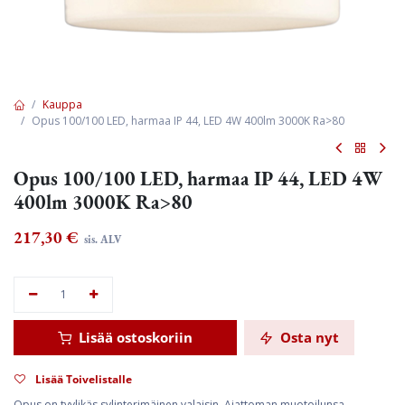
Kauppa
Opus 100/100 LED, harmaa IP 44, LED 4W 400lm 3000K Ra>80
Opus 100/100 LED, harmaa IP 44, LED 4W
400lm 3000K Ra>80
217,30
€
sis. ALV
Lisää ostoskoriin
Osta nyt
Lisää Toivelistalle
Opus on tyylikäs sylinterimäinen valaisin. Ajattoman muotoilunsa