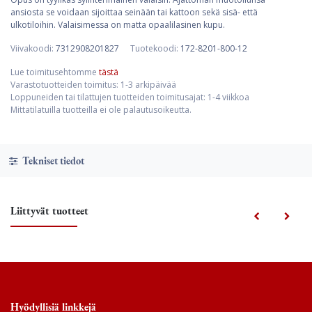
ansiosta se voidaan sijoittaa seinään tai kattoon sekä sisä- että
ulkotiloihin. Valaisimessa on matta opaalilasinen kupu.
Viivakoodi:
7312908201827
Tuotekoodi:
172-8201-800-12
Lue toimitusehtomme
tästä
Varastotuotteiden toimitus: 1-3 arkipäivää
Loppuneiden tai tilattujen tuotteiden toimitusajat: 1-4 viikkoa
Mittatilatuilla tuotteilla ei ole palautusoikeutta.
Tekniset tiedot
Liittyvät tuotteet
Hyödyllisiä linkkejä