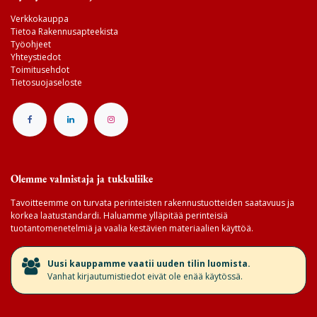
Verkkokauppa
Tietoa Rakennusapteekista
Työohjeet
Yhteystiedot
Toimitusehdot
Tietosuojaseloste
Olemme valmistaja ja tukkuliike
Tavoitteemme on turvata perinteisten rakennustuotteiden saatavuus ja
korkea laatustandardi. Haluamme ylläpitää perinteisiä
tuotantomenetelmiä ja vaalia kestävien materiaalien käyttöä.
​Uusi kauppamme vaatii uuden tilin luomista.
Vanhat kirjautumistiedot eivät ole enää käytössä.