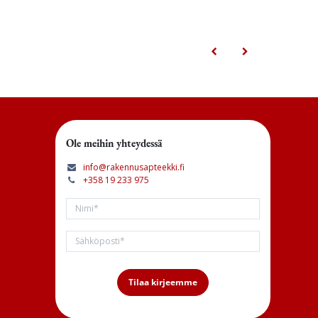
Ole meihin yhteydessä
info@rakennusapteekki.fi
+358 19 233 975
Tilaa kirjeemme