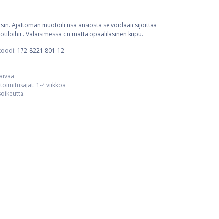
isin. Ajattoman muotoilunsa ansiosta se voidaan sijoittaa
lkotiloihin. Valaisimessa on matta opaalilasinen kupu.
koodi:
172-8221-801-12
päivää
toimitusajat: 1-4 viikkoa
usoikeutta.