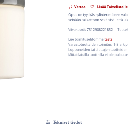
Vertaa
Lisää Toivelistalle
Opus on tyylikäs sylinterimäinen vala
seinään tai kattoon sekä sisä- että u
Viivakoodi:
7312908221832
Tuote
Lue toimitusehtomme
tästä
Varastotuotteiden toimitus: 1-3 arki
Loppuneiden tai tilattujen tuotteiden 
Mittatilatuilla tuotteilla ei ole palaut
Tekniset tiedot