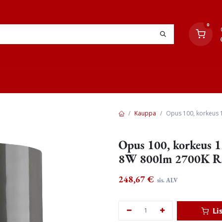
0
YHTEYSTIEDOT
TYÖOHJEET
JÄLLEENMYYJÄT
Kauppa
Opus 100, korkeus 
Opus 100, korkeus 
8W 800lm 2700K R
248,67
€
sis. ALV
Li