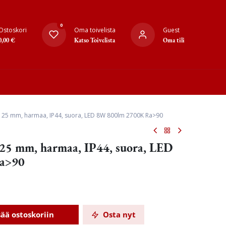
0
Ostoskori
Oma toivelista
Guest
0,00
€
Katso Toivelista
Oma tili
125 mm, harmaa, IP44, suora, LED 8W 800lm 2700K Ra>90
125 mm, harmaa, IP44, suora, LED
a>90
sää ostoskoriin
Osta nyt