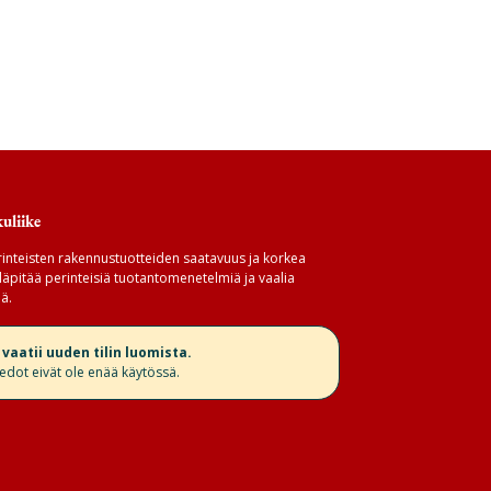
uliike
inteisten rakennustuotteiden saatavuus ja korkea
äpitää perinteisiä tuotantomenetelmiä ja vaalia
ä.
aatii uuden tilin luomista.
iedot eivät ole enää käytössä.