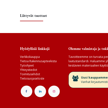
Liittyvät tuotteet
Hyödyllisiä linkkejä
Olemme valmistaja ja tukk
Verkkokauppa
Tavoitteemme on turvata per
Tietoa Rakennusapteekista
laatustandardi. Haluamme yll
Työohjeet
kestävien materiaalien käyttö
Yhteystiedot
Toimitusehdot
​Uusi kauppamme v
Tietosuojaseloste
Vanhat kirjautumist