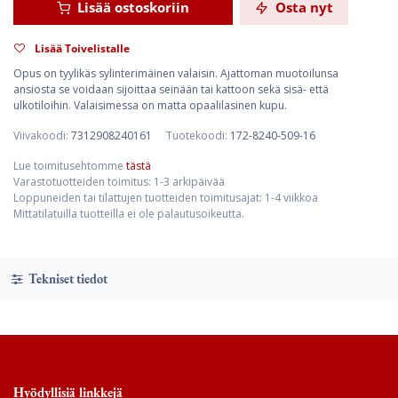
Lisää ostoskoriin
Osta nyt
Lisää Toivelistalle
Opus on tyylikäs sylinterimäinen valaisin. Ajattoman muotoilunsa
ansiosta se voidaan sijoittaa seinään tai kattoon sekä sisä- että
ulkotiloihin. Valaisimessa on matta opaalilasinen kupu.
Viivakoodi:
7312908240161
Tuotekoodi:
172-8240-509-16
Lue toimitusehtomme
tästä
Varastotuotteiden toimitus: 1-3 arkipäivää
Loppuneiden tai tilattujen tuotteiden toimitusajat: 1-4 viikkoa
Mittatilatuilla tuotteilla ei ole palautusoikeutta.
Tekniset tiedot
Hyödyllisiä linkkejä