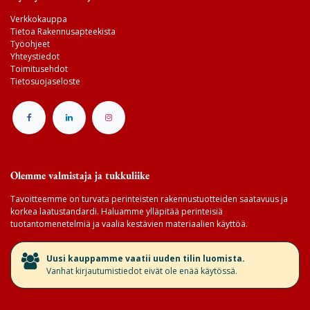
Verkkokauppa
Tietoa Rakennusapteekista
Työohjeet
Yhteystiedot
Toimitusehdot
Tietosuojaseloste
Olemme valmistaja ja tukkuliike
Tavoitteemme on turvata perinteisten rakennustuotteiden saatavuus ja
korkea laatustandardi. Haluamme ylläpitää perinteisiä
tuotantomenetelmiä ja vaalia kestävien materiaalien käyttöä.
​Uusi kauppamme vaatii uuden tilin luomista.
Vanhat kirjautumistiedot eivät ole enää käytössä.