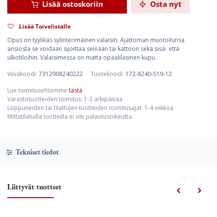
Lisää ostoskoriin
Osta nyt
Lisää Toivelistalle
Opus on tyylikäs sylinterimäinen valaisin. Ajattoman muotoilunsa
ansiosta se voidaan sijoittaa seinään tai kattoon sekä sisä- että
ulkotiloihin. Valaisimessa on matta opaalilasinen kupu.
Viivakoodi:
7312908240222
Tuotekoodi:
172-8240-519-12
Lue toimitusehtomme
tästä
Varastotuotteiden toimitus: 1-3 arkipäivää
Loppuneiden tai tilattujen tuotteiden toimitusajat: 1-4 viikkoa
Mittatilatuilla tuotteilla ei ole palautusoikeutta.
Tekniset tiedot
Liittyvät tuotteet