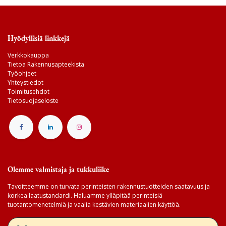
Hyödyllisiä linkkejä
Verkkokauppa
Tietoa Rakennusapteekista
Työohjeet
Yhteystiedot
Toimitusehdot
Tietosuojaseloste
Olemme valmistaja ja tukkuliike
Tavoitteemme on turvata perinteisten rakennustuotteiden saatavuus ja
korkea laatustandardi. Haluamme ylläpitää perinteisiä
tuotantomenetelmiä ja vaalia kestävien materiaalien käyttöä.