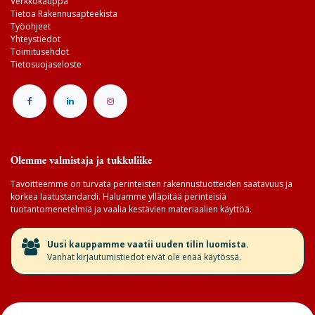
Verkkokauppa
Tietoa Rakennusapteekista
Työohjeet
Yhteystiedot
Toimitusehdot
Tietosuojaseloste
Olemme valmistaja ja tukkuliike
Tavoitteemme on turvata perinteisten rakennustuotteiden saatavuus ja
korkea laatustandardi. Haluamme ylläpitää perinteisiä
tuotantomenetelmiä ja vaalia kestävien materiaalien käyttöä.
​Uusi kauppamme vaatii uuden tilin luomista.
Vanhat kirjautumistiedot eivät ole enää käytössä.