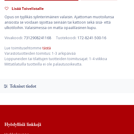
Lisää Toivelistalle
Opus on tyylikäs sylinterimäinen valaisin. Ajattoman muotoilunsa
ansiosta se voidaan sijoittaa seinään tai kattoon sekä sisä- että
ulkotiloihin. Valaisimessa on matta opaalilasinen kupu.
Viivakoodi:
7312908241168
Tuotekoodi:
172-8241-500-16
Lue toimitusehtomme
tästä
Varastotuotteiden toimitus: 1-3 arkipäivää
Loppuneiden tai tilattujen tuotteiden toimitusajat: 1-4 viikkoa
Mittatilatuilla tuotteilla ei ole palautusoikeutta.
Tekniset tiedot
Hyödyllisiä linkkejä