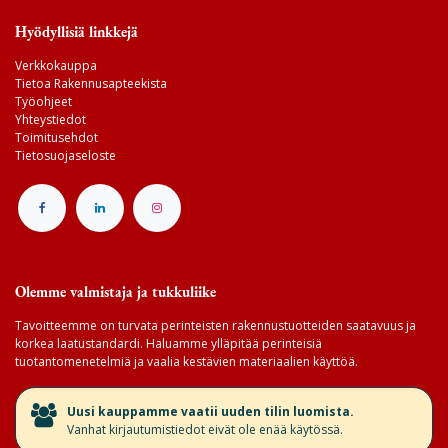
Hyödyllisiä linkkejä
Verkkokauppa
Tietoa Rakennusapteekista
Työohjeet
Yhteystiedot
Toimitusehdot
Tietosuojaseloste
Olemme valmistaja ja tukkuliike
Tavoitteemme on turvata perinteisten rakennustuotteiden saatavuus ja
korkea laatustandardi. Haluamme ylläpitää perinteisiä
tuotantomenetelmiä ja vaalia kestävien materiaalien käyttöä.
​Uusi kauppamme vaatii uuden tilin luomista.
Vanhat kirjautumistiedot eivät ole enää käytössä.