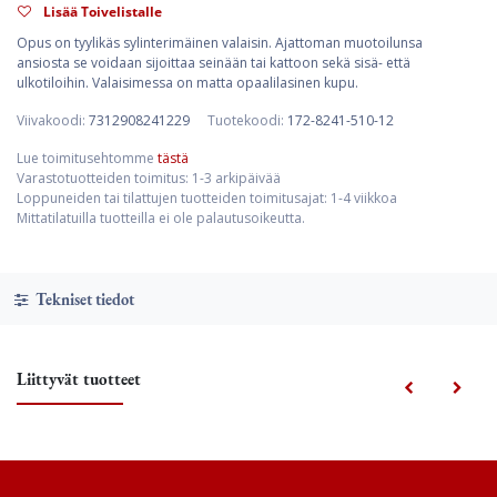
Lisää Toivelistalle
Opus on tyylikäs sylinterimäinen valaisin. Ajattoman muotoilunsa
ansiosta se voidaan sijoittaa seinään tai kattoon sekä sisä- että
ulkotiloihin. Valaisimessa on matta opaalilasinen kupu.
Viivakoodi:
7312908241229
Tuotekoodi:
172-8241-510-12
Lue toimitusehtomme
tästä
Varastotuotteiden toimitus: 1-3 arkipäivää
Loppuneiden tai tilattujen tuotteiden toimitusajat: 1-4 viikkoa
Mittatilatuilla tuotteilla ei ole palautusoikeutta.
Tekniset tiedot
Liittyvät tuotteet