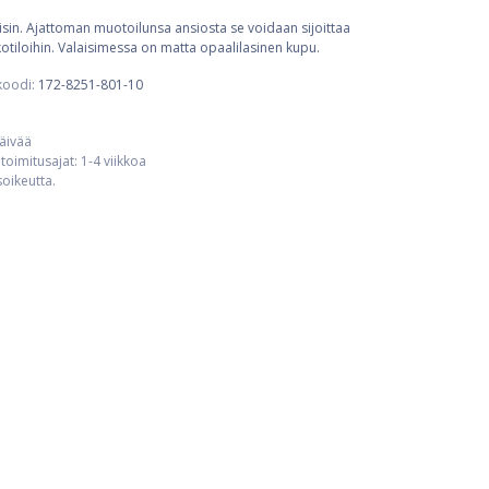
isin. Ajattoman muotoilunsa ansiosta se voidaan sijoittaa
lkotiloihin. Valaisimessa on matta opaalilasinen kupu.
koodi:
172-8251-801-10
päivää
toimitusajat: 1-4 viikkoa
usoikeutta.