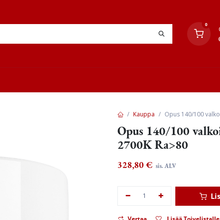
0
YHTEYSTIEDOT
TYÖOHJEET
JÄLLEENMYYJÄT
Kauppa
Opus 140/100 valko
Opus 140/100 valk
2700K Ra>80
328,80
€
sis. ALV
Li
Vertaa
Lisää Toivelistalle