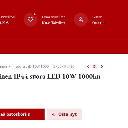
0
Ostoskori
Oma toivelista
Guest
0,00
€
Katso Toivelista
Oma tili
inen IP44 suora LED 10W 1000lm 2700K Ra>80
oinen IP44 suora LED 10W 1000lm
sää ostoskoriin
Osta nyt