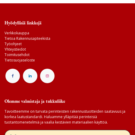
Hyödyllisiä linkkejä
Verkkokauppa
Tietoa Rakennusapteekista
Työohjeet
Yhteystiedot
Toimitusehdot
Tietosuojaseloste
Olemme valmistaja ja tukkuliike
Tavoitteemme on turvata perinteisten rakennustuotteiden saatavuus ja
korkea laatustandardi. Haluamme ylläpitää perinteisiä
tuotantomenetelmiä ja vaalia kestävien materiaalien käyttöä.