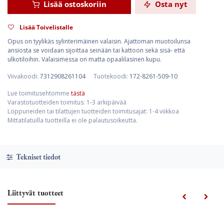
Lisää ostoskoriin
Osta nyt
Lisää Toivelistalle
Opus on tyylikäs sylinterimäinen valaisin. Ajattoman muotoilunsa
ansiosta se voidaan sijoittaa seinään tai kattoon sekä sisä- että
ulkotiloihin. Valaisimessa on matta opaalilasinen kupu.
Viivakoodi:
7312908261104
Tuotekoodi:
172-8261-509-10
Lue toimitusehtomme
tästä
Varastotuotteiden toimitus: 1-3 arkipäivää
Loppuneiden tai tilattujen tuotteiden toimitusajat: 1-4 viikkoa
Mittatilatuilla tuotteilla ei ole palautusoikeutta.
Tekniset tiedot
Liittyvät tuotteet