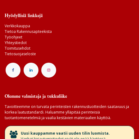
Hyödyllisiä linkkejä
Verkkokauppa
Tietoa Rakennusapteekista
Työohjeet
Yhteystiedot
Toimitusehdot
Tietosuojaseloste
Olemme valmistaja ja tukkuliike
Tavoitteemme on turvata perinteisten rakennustuotteiden saatavuus ja
korkea laatustandardi. Haluamme ylläpitää perinteisiä
tuotantomenetelmiä ja vaalia kestävien materiaalien käyttöä.
​Uusi kauppamme vaatii uuden tilin luomista.
Vanhat kirjautumistiedot eivät ole enää käytössä.