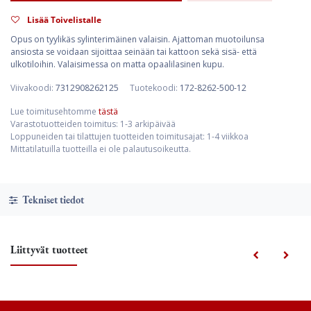
Lisää Toivelistalle
Opus on tyylikäs sylinterimäinen valaisin. Ajattoman muotoilunsa
ansiosta se voidaan sijoittaa seinään tai kattoon sekä sisä- että
ulkotiloihin. Valaisimessa on matta opaalilasinen kupu.
Viivakoodi:
7312908262125
Tuotekoodi:
172-8262-500-12
Lue toimitusehtomme
tästä
Varastotuotteiden toimitus: 1-3 arkipäivää
Loppuneiden tai tilattujen tuotteiden toimitusajat: 1-4 viikkoa
Mittatilatuilla tuotteilla ei ole palautusoikeutta.
Tekniset tiedot
Liittyvät tuotteet